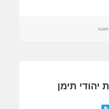
עבור האם איתן טמיר מוסמך לטפל? | ניסיון, הכשרות והסמכה |
תגובה
 יהודי תימן