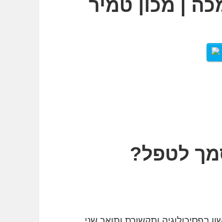
כה | מכון טמיר
מך לטפל?
ן בפסיכולוגיה ותקשורת ותואר שני