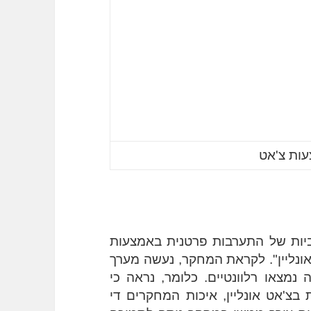
עות צ'אט
 שבחן את האפקטיביות של התערבות פרטנית באמצעות 
ייעוץ וטיפול דרך צ'אט מקוון, המכונה "צ'אט אונליין". לקראת המחקר, נעשה מערך 
כולל של קריטריונים אבל רק 6 מדדי בקרה נמצאו רלוונטיים. כלומר, נראה כי 
למרות שיש ראיות הולכות וגדלות שתומכות בצ'אט אונליין, איכות המחקרים די 