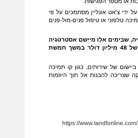
בות או מספר הפגישות.
נכון להיום, שירותים המספקים ייעוץ וטיפול על ידי צ'אט אונליין מסתמכים על פי 
רוב על ראיות מתחומים קרובים, כגון ייעוץ תמיכה טלפוני או טיפול פנים-מול-פנים 
זה בעיקר רלוונטי כיום לממשל באוסטרליה, שבימים אלו מיישם אסטרטגיה 
ראשונית בתחום בריאות הנפש במימון של 48 מיליון דולר במשך חמשת 
נדרשים הרבה מחקרים נוספים כדי לתמוך ביישום של שירותים, כגון קו תמיכה 
לילדים, ייעוץ אינטרנטי ויכולת אבחונית חזקה שצריכה להבנות אל תוך היוזמות 
https://www.tandfonline.com