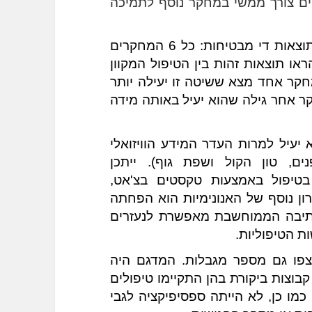
נמוכה, כולל מספר מחקרי בקרה. לפיכך, קיים צורך ממשי במחקר נוסף לתמיכה 
למרות המספר המצומצם של המחקרים, התוצאות די מבטיחות: כל 6 המחקרים 
חשפו שיפור חיובי ומשמעותי – שניים אף הראו תוצאות זהות בין הטיפול המקוון 
לבין הטיפול המסורתי של פנים-מול-פנים, מחקר אחד מצא ששיטה זו יעילה יותר 
מטיפול וייעוץ באמצעות שיחה טלפונית ומחקר אחר גילה שהוא יעיל באותה מידה 
תוצאות המחקר הראו שהצ'אט המקוון נמצא יעיל למרות העדר המידע הוויזואלי 
בפגישות פנים-מול-פנים (כגון: הבעות פנים, טון הקול ושפת גוף). ייתכן 
שהאנונימיות וחוסר הנראות שמתקיימים בטיפול באמצעות טקסטים בצ'אט, 
עוזרות למטופלים להרגיש פחות פגיעים. יתרון נוסף של האנונימיות הוא הפחתה 
בבושה הנלווית לא אחת בחיפוש עזרה. הכתיבה הממוחשבת מאפשרת לנעזרים 
ת הטיפוליות. 
למרות התוצאות המעודדות של המחקר, נצפו גם מספר מגבלות. המדגם היה 
יחסית קטן, שיעור העזיבה היה גבוה ולא היו קבוצות ביקורת בהן התקיימו טיפולים 
מקבילים בזמן המחקר, כולל טיפול תרופתי. כמו כן, לא הייתה ספסיפיקציה לגבי 