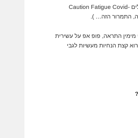
כדי לעצב תמונה למאמר, אני רושם את המילים Caution Fatigue Covid-
״Covid-19״, מגיחה לי מימין התראה, פופ אפ על עשירית
א קצת הנחיות מעשיות לגבי