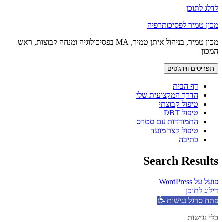
לדלג לתוכן
מכון טמיר לפסיכותרפיה
מכון טמיר, בניהול איתן טמיר, MA בפסיכולוגיה ומנחה קבוצות, ראש
המכון
תפריטים ווידג'טים
דף הבית
הדרך המקצועית שלי
טיפול קבוצתי
טיפול DBT
התמודדות עם סטרס
טיפול קצר מועד
כתיבה
Search Results
פועל על WordPress
דילוג לתוכן
פתח סרגל נגישות
כלי נגישות