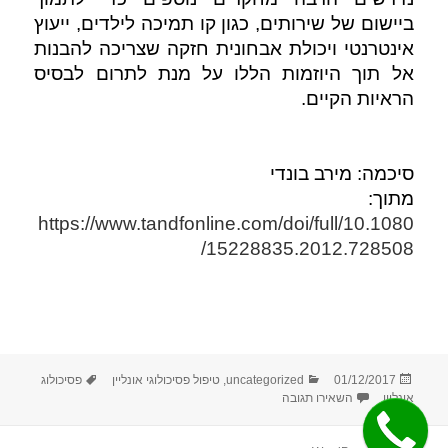
ביישום של שירותים, כגון קו תמיכה לילדים, ייעוץ 
אינטרנטי ויכולת אבחונית חזקה שצריכה להבנות 
אל תוך היוזמות הללו על מנת לתרום לבסיס 
הראיות הקיים. 
סיכמה: מירב בונדי
מתוך:
https://www.tandfonline.com/doi/full/10.1080
/15228835.2012.728508
פורסם
קטגוריות
תגיות
01/12/2017
uncategorized
,
טיפול פסיכולוגי אונליין
פסיכולוג
בתאריך
עבור טיפול נפשי בצ'אט – מחקר
אונליין
השאירו תגובה