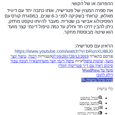
ההפרעה או של הקושי.
את ספרה המצוין של פטרישיה, אותו כתבה יחד עם דיוויד
מאלאן, קראתי בשקיקה לפני כ-8 שנים, במסגרת קורס עם
הפסיכולוג אבישי בן שטרית. מעבר להיותו טקסט מרתק,
ניתן להבין דרכו חד וחלק עד כמה טיפול דינמי קצר מועד
הוא שיטה מבוססת מחקר.
הראיון עם פטרישיה:
https://www.youtube.com/watch?v=bRunXU8lIJ0
פורסם בתאריך
20/12/2019
07/10/2017
קטגוריות
דבנלו
,
טיפול קצר
מועד
,
שיטות טיפול
תגיות
טיפול דינמי קצר מועד
השאירו תגובה
עבור
סיכום ראיון עם ד״ר פטרישיה קוגלין
פועל על WordPress
דילוג לתוכן
פתח סרגל נגישות
כלי נגישות
הגדל טקסט
הקטן טקסט
גווני אפור
ניגודיות גבוהה