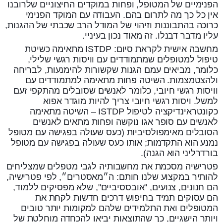
הפנימיים של המטופל, ופחות במוקדים החיצוניים שלרובנו
אין כל כך מה לתרום בהם. העבודה עם המוקד הפנימי
כרוכה בהתבוננות וזיהוי של המודל הרב שכבתי של ההגנות,
עליו מדבר דבנלו. זה מאוד נכון בעיניי.
מחשבה אישית לקראת סיום: ISTDP מתאימה כשיטת
טיפול למטופלים שמתמודדים עם וויסות רגשי שלילי,
כלומר, מביאים עמם הגנות שקשורות להימנעות, לבריחה
ולהצטמצמות. השיטה פחות מתאימה למתמודדים עם
וויסות רגשי חיובי, כלומר לאנשים שסובלים מהתקפי זעם
למשל. ויסות רגשי חיובי צריך להיות מוגדר אפוא
כקונטראינדיקציה לטיפול ISTDP – השיטה מתאימה
לאנשים עם סופר אגו נוקשה ופחות מתאים לאנשים
הסובלים מאימפולסיביות (כעס שעולה בפגישה עם מטופל
נמנע הוא התקדמות; אותו כעס שעולה בפגישה עם מטופל
בורדרליני הוא הגנה).
פטרישיה מסכמת את מחשבותיה לגבי מטפלים שמצליחים
להותיר במקצוע שלנו חותם: ה״מאסטרים״, לפי פטרישיה,
הם חנונים, צנועים, "אובססיביים", שלא מפסיקים ללמוד,
הם עסוקים תמיד בחיפוש דרכים חדשות לקחת את
המטופלים ואת התלמידים שלהם למקומות יותר טובים
ויותר הישגיים, כך שהתוצאות יביאו להכחדה מוחלטת של