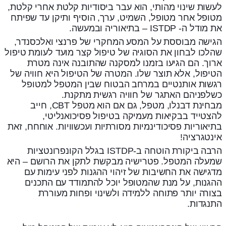
לעשות שינוי מהותי, הוא עבר ביסודיות קלטת אחרי קלטת,
מטופל אחר מטופל, השמיט, ערך, הוסיף ותיקן עד שפיתח
את מודל ה- ISTDP – בתיאוריה ובמעשה.
הגישה מבוססת על המסע המחקרי של פרנצי ואלכסנדר,
שהלכו לבחון את הסוגיה של טיפול קצר מועד לעומת טיפול
ארוך. הם הגיעו בזמנו למסקנה שהתובנה אינה מטרת
הטיפול, אלא תוצר שלו. המטרה של הטיפול היא חוויה של
רגשות אותנטיים במרחב הבטוח שבין המטפל למטופל
כשלפניהם האתגר של חוויה רגשית מתקנת.
מבחינת דבנלו, מטפל, גם אם הוא מטפל CBT, חייב
להצטייד בבקיאות מעמיקה בטיפול פסיכואנליטי,
בתיאוריות פסיכודינמיות מסורתיות ועכשוויות. אוחחח, זאת
אינטגרציה!
הרבה ביקורת הוטחה ב-ISTDP בגלל הקונפרונטציות
שמעלה המטפל. פטרישיה מבקשת לתקן את הרושם – היא
מדגישה את החשיבות של זיהוי ההגנות לפני עימות עם
ההגנות, על מנת שהמטופל יוכל להתמודד עם התכנים
בצורה יותר פתוחה ללמידה ולשינוי ופחות מעוררת
התנגדות.