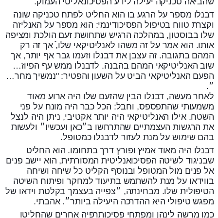
שהביאה טכניקה יעילה לידע הפסיכונאליטי העמוק.
דבנלו מספר על הרגע בו הוא החליט לפתח טכניקה שונה
וקצרת טווח בטיפול הפסיכודינמי: הוא מספר על האנליזה
שלו בבוסטון, במהלכה הרגיש שתחושת זעם הולכת ומציפה
אותו. הוא אמר על זה משהו לאנליטיקאי שלו,ֿ אך זה רק
המהם בתגובה. זה עצבן את דבנלו וזעמו גבר אף יותר, אך
שוב האנליטיקאי המהם בהבנה. לדבנלו ממש עף הפיוז…
הפעם האנליטיקאי הביט על השעון והפטיר: "נמשיך מחר…
״.
לאחר מעשה, דבנלו הבין שהזעם שלו היה ארוע מאוד
משמעותי שהתפספס, וחבל: הכל כבר היה מונח על פני
השטח. אילו האנליטיקאי היה יותר אקטיבי, ניתן היה לנצל
את הרגשות העצמתיים שהתרחשו ב״כאן ועכשיו״ ולעשות
בהם שימוש על מנת לעזור לדבנלו כמטופל.
דבנלו היה מאוד אמיץ ופורץ דרך בתחומו. הוא החליט
שבניגוד לשיטה הפסיכואנליטית המסורתית, הוא יישב פנים
אל פנים מול המטופל ובנוסף הקליט כל שיחה ושיחה
בווידאו על מנת להשתמש בתיעוד למחקר ופיתוח השיטה
הטיפולית שלו. מבחינתה, ״צפייה בעצמך בקלטת וידאו של
מפגש טיפולי היא ההדרכה היעילה ביותר״. אהבתי.
כמו מרשה לינהן ומפתחי פסיכותרפיה אחרים שהחליטו