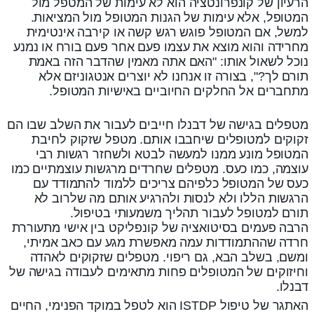
הרעיון של קונפרונטציה הוא לא עימות של המטפל מול
המטופל, אלא עימות של הגנות המטופל מול המציאות.
למשל, אם המטופל פוגש רגש קשה או קירבה אינטימית
מחרידה והוא מוצא את עצמו פעם אחר פעם בורח או נמנע
נוכל לשאול אותו: "האם אתה מאמין שהדבר הזה באמת
תורם לך?", בצורה זו אנחנו לא יוצרים אנטגוניזם אלא
מתחברים אל החלקים החיוביים באישיות המטופל.
מטפלים בגישה של דבנלו חייבים לעבור את השלב שבו הם
זקוקים למטופלים שיחבבו אותם. מטפל שזקוק לחיבת
המטופל מונע ממנו למעשה לבטא ולשחזר רגשות רבי
עוצמה, כמו כעס. מטפלים שחרדים מרגשות עוצמתיים כמו
כעס של המטופל כלפיהם צריכים ללמוד להתמודד עם
הרגשות הללו ולא לנסות ולהרגיע אותם מה שלרוב לא
תורם למטופל לעבור תהליך משמעותי בטיפול.
הרבה פעמים בסיטואציה של קונפליקט בין אישי מתעוררת
חרדה שההתמודדות עמה מאפשרת מגע עם כאב אמיתי,
ומשם, בשלב הבא, גם ריפוי. מטפלים שזקוקים לאהדה
וחיזוקים של המטופלים פחות מתאימים לעבודה בגישה של
דבנלו.
האתגר של טיפול ISTDP הוא לטפל במוקד הפנימי, החיים