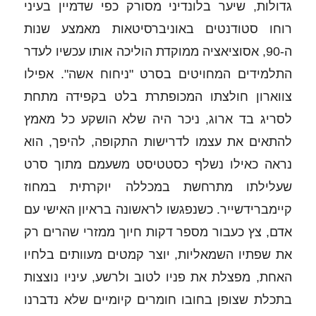
גדולות, שיער בלונדיני מסורק כפי שדמיין בעיני 
רוחו סטודנטים באוניברסיטאות מאמצע שנות 
ה-90, אסוציאציה ממוקדת הוליכה אותו עכשיו לעדר 
התלמידים המחויטים בסרט "ניחוח אשה". אפילו 
צווארון חולצתו המכופתרת בלט בקפידה מתחת 
לסריג בד ארוג, ניכר היה שלא הושקע כל מאמץ 
להתאים את עצמו לדרישות התקופה, להיפך, הוא 
נראה כאילו נשלף כסטטיסט משעמם מתוך סרט 
שעלילתו מתרחשת במכללה יוקרתית במחוז 
קיימברידשייר. כשנפגשו לראשונה בראיון האישי עם 
אדם, צץ כעבור מספר דקות חיוך ממזרי שהרים רק 
את שפתיו השמאליות, יוצר קמטים מעוותים בלחיו 
האחת, מפצלת את פניו לטוב ולרשע, עיניו נוצצות 
בתכלת שצופן בחובו חומרים קיומיים שלא נדברנו 