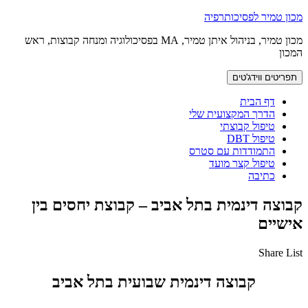
לדלג
מכון טמיר לפסיכותרפיה
לתוכן
מכון טמיר, בניהול איתן טמיר, MA בפסיכולוגיה ומנחה קבוצות, ראש
המכון
תפריטים ווידג'טים
דף הבית
הדרך המקצועית שלי
טיפול קבוצתי
טיפול DBT
התמודדות עם סטרס
טיפול קצר מועד
כתיבה
קבוצה דינמית בתל אביב – קבוצת יחסים בין
אישיים
Share List
קבוצה דינמית שבועית בתל אביב