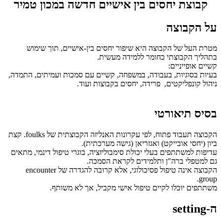
קבוצת יחסים בין אישיים חדשה במכון טמיר
על הקבוצה
מטרת העל של הקבוצה היא שיפור יחסים בין-אישיים, תוך שימוש
בתהליך הקבוצתי כחומר ללמידה מעשית.
קשיים אופייניים:
בעיות בסוגיות, בעבודה, במשפחה, קשיים עם סמכות ועמיתים, התמדה,
ניהול קונפליקטים, פרידה, יחסים בקבוצות ועוד.
בסיס תיאורטי
הקבוצה תעבוד פתוח, לפי עקרונות האנליזה הקבוצתית של foulks. קצת
ביון (יחסי אובייקט) ואגזריאן (גישה מערכתית).
עדיפות למשתתפים בעלי יכולת סימבוליזציה, בוגרי טיפול דינמי, מתאים
גם למטפלי ברה"ן ותלמידים לקראת הסמכה.
הקבוצה אינה טיפול פסיכולוגי, אלא קרובה להגדרה של encounter
group.
משתתפים יוכלו לקיים טיפול אישי מקביל, אך לא משותף.
ה-setting