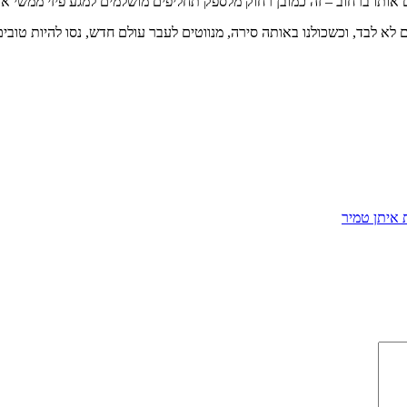
אותו ברחוב – זה כמובן רחוק מלספק תחליפים מושלמים למגע פיזי ממשי אבל
 לא לבד, וכשכולנו באותה סירה, מנווטים לעבר עולם חדש, נסו להיות טובי
איתן טמיר‏