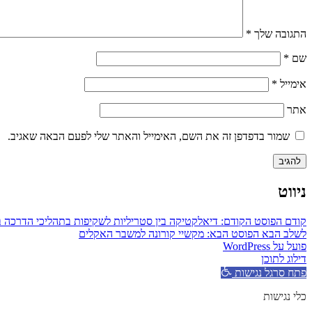
התגובה שלך
*
שם
*
אימייל
*
אתר
שמור בדפדפן זה את השם, האימייל והאתר שלי לפעם הבאה שאגיב.
ניווט
קודם
הפוסט הקודם:
דיאלקטיקה בין סטריליות לשקיפות בתהליכי הדרכה ב
לשלב הבא
הפוסט הבא:
מקשיי קורונה למשבר האקלים
פועל על WordPress
דילוג לתוכן
פתח סרגל נגישות
כלי נגישות