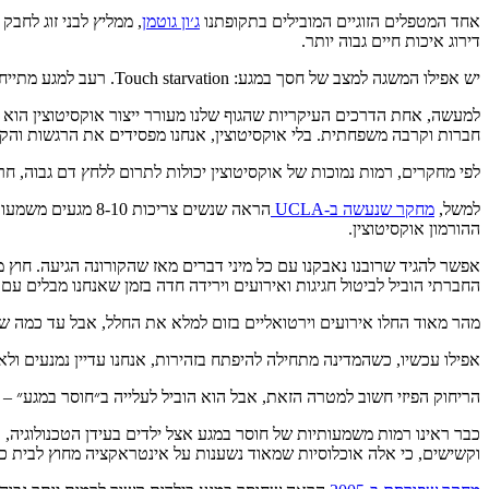
אחד המטפלים הזוגיים המובילים בתקופתנו
ג׳ון גוטמן
דירוג איכות חיים גבוה יותר.
יש אפילו המשגה למצב של חסך במגע: Touch starvation. רעב למגע מתייחס לכמיהה למגע פיזי של יצורים חיים אחרים. הוא מופיע בדרך כלל כאשר אדם חווה מגע פיזי מועט לאורך זמן ממושך.
למעשה, אחת הדרכים העיקריות שהגוף שלנו מעורר ייצור אוקסיטוצין הוא דר
חברות וקרבה משפחתית. בלי אוקסיטוצין, אנחנו מפסידים את הרגשות והקשר
לפי מחקרים, רמות נמוכות של אוקסיטוצין יכולות לתרום ללחץ דם גבוה, חר
למשל,
מחקר שנעשה ב-UCLA
הראה שנשים צריכ
ההורמון אוקסיטוצין.
אפשר להגיד שרובנו נאבקנו עם כל מיני דברים מאז שהקורונה הגיעה. חוץ מ
החברתי הוביל לביטול חגיגות ואירועים וירידה חדה בזמן שאנחנו מבלים עם
מהר מאוד החלו אירועים וירטואליים בזום למלא את החלל, אבל עד כמה שצ׳א
אפילו עכשיו, כשהמדינה מתחילה להיפתח בזהירות, אנחנו עדיין נמנעים ול
הריחוק הפיזי חשוב למטרה הזאת, אבל הוא הוביל לעלייה ב״חוסר במגע״ – 
כבר ראינו רמות משמעותיות של חוסר במגע אצל ילדים בעידן הטכנולוגיה,
וקשישים, כי אלה אוכלוסיות שמאוד נשענות על אינטראקציה מחוץ לבית כדי