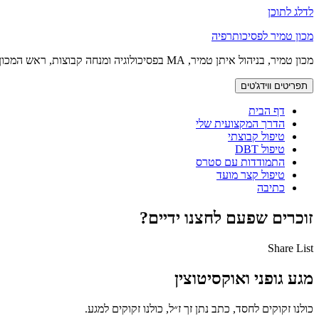
לדלג לתוכן
מכון טמיר לפסיכותרפיה
מכון טמיר, בניהול איתן טמיר, MA בפסיכולוגיה ומנחה קבוצות, ראש המכון
תפריטים ווידג'טים
דף הבית
הדרך המקצועית שלי
טיפול קבוצתי
טיפול DBT
התמודדות עם סטרס
טיפול קצר מועד
כתיבה
זוכרים שפעם לחצנו ידיים?
Share List
מגע גופני ואוקסיטוצין
כולנו זקוקים לחסד, כתב נתן זך ז״ל, כולנו זקוקים למגע.