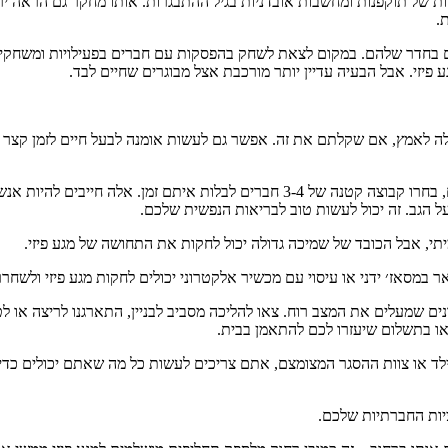
 של תוקפנות ומחשבות אובדניות בגיל ההתבגרות. אותו מחקר גם הראה ירידה
ת.
ם בחדר שלהם. במקום לצאת לשחק בהפסקות עם חברים בפעילויות ומשחקים ש
יזי. אבל הבעיה עדיין יותר מורכבת אצל מבוגרים שחיים לבד.
מעולה לאמץ, אם שקלתם את זה. אפשר גם לעשות אומנה לבעל חיים לזמן קצר
. אם אתם מרגישים בנוח עם אינטראקציה עם אנשים, בחרו קבוצה קטנה של 3-4 
על הגב. זה יכול לעשות טוב לבריאות הנפשית שלכם.
יתי, אבל הכובד של שמיכה גדולה יכול לחקות את התחושה של מגע פיזי.
 במסאז׳ ידני או עיסוי עם מכשיר אלקטרוני יכולים לחקות מגע פיזי ולשחרר
ונים שמעלים את המצב רוח. צאו להליכה מסביב לבניין, התארגנו לריצה או 
או בתשלום שיעזרו לכם להתאמן בבית.
ילד או צוות ההסגר המצומצם, אתם צריכים לעשות כל מה שאתם יכולים כדי 
ציות החברתיות שלכם.