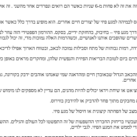
, ממליץ לבני זוג לחבק זה את זה לא פחות מ-6 שניות כאשר הם רואים ונ
ך מגע פיזי – בחיבוק, בהחזקת ידיים, בסקס. ההורמון הפפטידי הזה עוזר ל
ים שהופכים אותנו לאנושיים, וכשהרמות האלה נמוכות מדי, זה יכול לגבות
דה, רמות גבוהות של מתח וסבילות נמוכה לכאב, ובטווח הארוך אפילו לדיכא
ות 8-10 מגעים משמעותיים ביום לטובת הבריאות הפיזית והנפשית שלהן, ומחקרים מראים
הכאב הגדול שבאובדן חיים ומהדאגה שמי שאנחנו אוהבים ידבק בקורונה, גם 
 אחרים.
ט או שיחת וידאו יכולים להיות מהנים, הם עדיין לא מספקים לנו מימוש של
א מחבקים מתוך פחד להדביק או להידבק בווירוס.
מצב של הפחתה קיצונית או חיסול של מגע פיזי.
 ועכשיו בריחוק החברתי ההשפעות של זה התפשטו לכל העולם והגילים. ההשפ
 לממש את המגע הפיזי. לגבי ילדים,