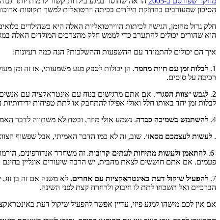
מחקר שפורסם ב-2005
הראה שחוסר במגע בילדות קשור לרמות יותר גבוהות
הסיכון שמעורבים בהחזקת הילדים בכיתה וירטואלית למשך תקופות ארוכו
חלק גדול מהזמן, הגישה לכיתות הווירטואליות האלה היא כשהילדים כלואי
הוא שהורים יכולים להתערב כדי לממש חלק מהצרכים המולדים האלה במגע פ
איך הם יכולים להתמודד עם ההשפעות וההשלכות? הנה כמה רעיונות:
1.
לבלות זמן עם חיות מחמד
. הן יכולות לספק מגע משמעותי, אז זה זמן 
רכיבה על סוסים.
2.
לגבש ״צוות הסגר״
לבלות זמן יחד באותו חלל ואולי אפילו להתחבק או לתת טפיחות ידידותיות 
4.
להשתמש בשמיכה כבדה
. נשמע אולי מוזר, ובטח לא משתווה לדבר האמ
.
לעשות לעצמכם מסאז׳
. שוב, זה לא כמו הדבר האמיתי, אבל שפשוף הצוואר
6.
להתאמן ולעשות מתיחות לעתים קרובות
. זה משחרר אנדורפינים, הורמ
פעמים. אם אתם חוששים לצאת מהבית, יש הרבה שיעורים אונליין בחינם 
7.
להפעיל שיקול דעת באינטראקציות עם אחרים.
לא משנה אם זה בן זוג, 
הברכיים ואל תשכחו לתת לו חיבוק ולרחרח קצת לפני השינה.
אם אין לכם מישהו למגע פיזי, עדיין אפשר להפעיל שיקול דעת באינטראק