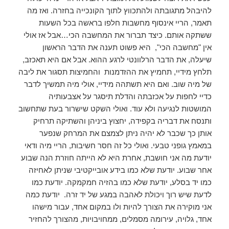
להיבהל מתגובתה ולהתכווץ לתוך הקונכייה בחזרה. ואז מה
תאמר, הריי אינסוף מחשבות חלפו בראשה בכל השעות
ששתקה אותם. כיצד תברור את המחשבה הכי…אבל אז אולי
אין "מחשבה הכי", היא פשוט תענה את הדבר הראשון
שיעלה, את הדבר הרלוונטי לרגע ההוא. אבל אם היא תאכזב,
תלחץ מידיי, תחמיץ את ההזדמנות והחמיצות תסגור את ליבה
של מיה שוב. ואם היא תשתהה מידיי, אולי מיה תמשיך לדבר
כדיי לחפות על אכזבתה והדלת תיסגר על אצבעותיה
המושטות לנגיעה ולא עוד. ואולי השקט שישרור בעת שתחשוב
ותנסח את דבריה בקפידה, יחצוץ ביניהן והשתיקה תרחיק
אותן כך שכבר לא יהיה ניתן לצמצם את המרחק שנפער
במאמץ גופני טבעי. ואולי כל זה חסר חשיבות, הריי מיה ודאי
יודעת מה אני חושבת, אחרת היא לא הייתה חוזרת הנה שבוע
אחר שבוע. יודעת שלא כמו בידע אובייקטיבי שניתן לאחיזה
כמו יד בסלע, יודעת שלא כמו בהזיה חמקמקה. יודעת כמו
לדעת שיש רוך ויכולת לאהבה במגע של יד זרה. יודעת כמה
אני מוקירה את הצורך להיות ולו במקום אחד, עבור מישהו
אחד, גלויה, עירומה מסמלים, ממחויבויות, מהצורך להחזיר