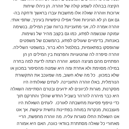
הקיצה בבהלה לשמע קולה של זוהרה. הן ניהלו שיחות
ארוכות וזוהרה שאלה אלו מחשבות עברו בראשך ודחקה בה-
גם אם הן לא הגיוניות ואולי אפילו טיפשיות בעיניך, שתפי אותי.
זוהרה אמרה לה, אני מתעניינת ברווח שבין המילים, בנשימה
עמוקה שננשמה לפתע, כמו גם בקצב מהיר של נשימות.
באנחות, בדימויים שעולים לפתע, בהמשכם של משפטים
שהופסקו בפתאומיות, במלמול הלא ברור, במשפטי השלילה.
זוהרה סיפרה לה שהטעויות והפרצות בין המילים הן הן
הפתחים מהם מציצה הנפש. זוהרה רצתה לדעת למה בחרה
במילה מסוימת ולא אחרת ומה היא שמטה מהסיפור במכוון או
שלא במכוון. כל מה שלא חשוב, מה שמעכב את התקשורת
הנורמלית, באלו זוהרה התעניינה. לעתים שאלותיה היו
מסקרנות, מגרות לכיוונים לא ידועים ובטרם הסתיימה השאלה
היא כבר מיהרה להרהר בשביל החדש שהלך והתרקם תוך
כדי טיפוף פסיעות מחשבתה לאורכו. לעתים השאלות היו
מעצבנות, מנקרות במוחה בפתיינות נחשית עיקשת. אך אט
אט השאלות החלו סוגרות עליה. מה זוהרה מחפשת, הריי
מאחורי כל שאלה מסתתרת בוודאי כוונה, האם היא אמורה