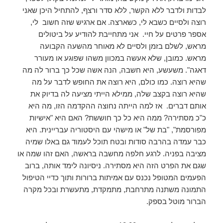
לבדות ולדבר ללא הקשר, ללא סדר ורצף, להתחיל היכן שאני
רוצה ולסיים כשבא לי, כשארצה. אם ארגיש שזה חשוב לי,
אספר פרטים על חיי. אני מתחייבת להודיע על ביטולים
מראש, לשלם בזמן ולסיים לא מאוחר מהשעה הקבועה
מראש. כמובן, שלא אעשה במכוון משהו שפוגע או מעורר
דאגה". משעשע, היא חשבה, הנה אשה שכל כך ברור לה מה
שהיא רוצה. כמו כולם, היא רוצה את החופש לדבר על מה
שהיא רוצה בקצב שלה, ממילא הייתי מציעה לה בדיוק את
אותם דברים. אז למה הייתה נחוצה ההקדמה הזו, מה היא
כ"כ מסתירה? ממה היא כל כך חוששת? האם היא "אישיות
מפורסמת", "בת של" או מישהי עם היסטוריה עבריינית. היא
כבר עמדה בהרבה סודות ובטח תוכל לעמוד גם באלו שמיה
מציבה בפניה. לרגע חלפה מחשבה בראשה, האם זהו שמה או
שגם את הפרט הזה היא מסתירה. ניסיונה לימד אותה, ברוב
הפעמים המטופל נכנס עם אמיתות ברורות ותוך כדיי הטיפול
התמונה משתנה מתרחבת, מתמקדת, מתעשרת ובכל מקרה
הברור מוטל בספק.