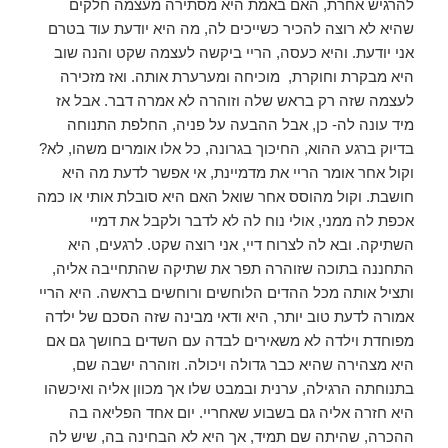
להרגיש אחרת, האם באמת היא מסתירה מעצמה חלקים
שהיא לא רוצה להכיר כשייכים לה, מה היא יודעת עוד בטרם
אני יודעת. והיא כעסה, הריי ביקשה לעצמה שקט והנה שוב
היא מבקרת וחוקרת, מוכיחה ומערערת אותה. ואז מזכירה
לעצמה שזה רק בראש שלה וזוהרה לא אמרה דבר. אבל אז
מיד עונה לה- כן, אבל ההבעה על פניה, החלפת התנוחה
בדיוק ברגע ההוא, החיכוך בגרונה, כל אלו אומרים משהו, לא?
וקול אחר אומר הריי את מדמיינת, אי אפשר לדעת מה היא
חושבת. וקול מהוסס אחר שואל האם היא סובלת אותי או כמה
אכפת לה ממני, אולי נוח לה לא לדבר ולקבל את דמיי
השתיקה. ובא לה לצרוח דיי, אני רוצה שקט. לרגעים, היא
התחננה בתוכה שזוהרה תפר את שתיקה שהתחייבה אליה,
ותציל אותה מכל ההדים הלוחשים ורוחשים בראשה. היא הריי
אמורה לדעת טוב יותר, היא ודאי מבינה שזה הסכם של ילדה
מפוחדת וילדה לא משאירים לבדה עם השדים בחושך גם אם
היא מצהירה שהיא כבר גדולה ויכולה. וזוהרה ישבה שם,
בתנוחתה הרגילה, ערנית ובמבט שלו אך מכוון אליה ואיכשהו
היא חזרה אליה גם בשבוע שאחריי. יום אחד הפליאה בה
ההכרה, שהיתה שם תמיד, אך היא לא הבחינה בה, שיש לה