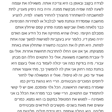
לצידה בקצב ובאופן בו היא צריכה אותה. משאילה את עצמה
לשעה למה שמיה מבקשת ממנה. והיה בזה ניסיון מעניין, לתת
למחשבתה להשתחרר מהצורך להחזיר משהו למיה, להציע
מחשבה שמסדרת ונותנת פשר לבלבול או לסתירות הפנימיות.
כבר נלאתה מאלו שביקשו ממנה פתרון קסם שיחלץ אותם
מסבלם הקיומי. כאילו שהיא מחזיקה את כל הידע ואם האדם
יהיה נאמן דיו, כלומר יגיע בעקביות לפגישות למשך שנה אחת
לפחות, היא תתן לו את ההבנה כתשורה שתחלץ אותו באחת
ממצוקתו. אך אט אט החלו להתרבות תחושות אחרות. אולי גם
לי עוברת מחשבה משוגעת, אולי כל התנאים הללו הם מבחן
עבורי. מיה בודקת כמה אני יכולה לעמוד בה ואולי בעצם היא
בוחנת כמה רחוק אני אתן לה להמשיך כך, מתי אעצור אותה
ואגיד עד כאן, זה לא טיפולי. ואולי זו המשאלה שלי לחזור
ליחסים המוכרים והבטוחים. הריי היא נוהגת בדיוק כמו
שאמרה בפגישה הראשונה, הכל גלוי ומוסכם. ואם יש לי קושי
להתמודד עם התנאים, הריי שאני כבר מפרה את הכלל בו אני
מאמינה – לפגוש את המטופל במקום בו הוא נמצא. כמרים
עושים זאת מאות בשנים- מקשיבים לווידואים ומבטיחים
סליחה. היא החלה אוספת, כמו ציידת מילים, פליטות פה,