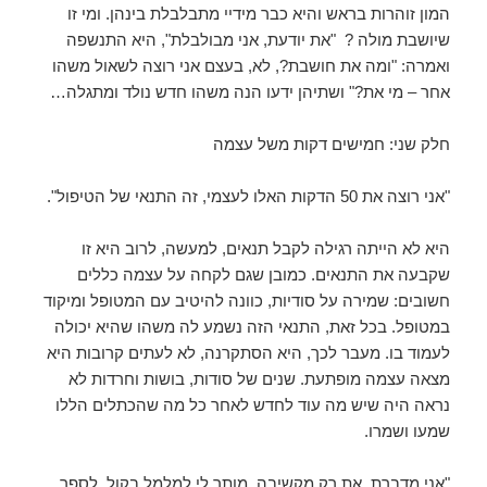
המון זוהרות בראש והיא כבר מידיי מתבלבלת בינהן. ומי זו
שיושבת מולה ? "את יודעת, אני מבולבלת", היא התנשפה
ואמרה: "ומה את חושבת?, לא, בעצם אני רוצה לשאול משהו
אחר – מי את?" ושתיהן ידעו הנה משהו חדש נולד ומתגלה…
חלק שני: חמישים דקות משל עצמה
"אני רוצה את 50 הדקות האלו לעצמי, זה התנאי של הטיפול".
היא לא הייתה רגילה לקבל תנאים, למעשה, לרוב היא זו
שקבעה את התנאים. כמובן שגם לקחה על עצמה כללים
חשובים: שמירה על סודיות, כוונה להיטיב עם המטופל ומיקוד
במטופל. בכל זאת, התנאי הזה נשמע לה משהו שהיא יכולה
לעמוד בו. מעבר לכך, היא הסתקרנה, לא לעתים קרובות היא
מצאה עצמה מופתעת. שנים של סודות, בושות וחרדות לא
נראה היה שיש מה עוד לחדש לאחר כל מה שהכתלים הללו
שמעו ושמרו.
"אני מדברת, את רק מקשיבה, מותר לי למלמל בקול, לספר,