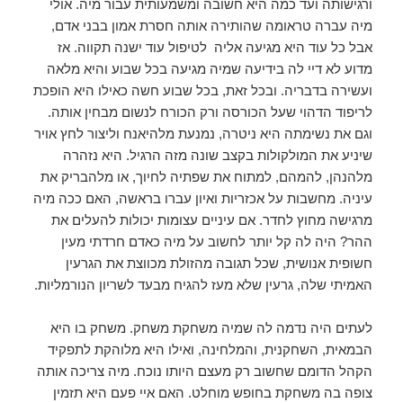
ורגישותה ועד כמה היא חשובה ומשמעותית עבור מיה. אולי
מיה עברה טראומה שהותירה אותה חסרת אמון בבני אדם,
אבל כל עוד היא מגיעה אליה לטיפול עוד ישנה תקווה. אז
מדוע לא דיי לה בידיעה שמיה מגיעה בכל שבוע והיא מלאה
ועשירה בדבריה. ובכל זאת, בכל שבוע חשה כאילו היא הופכת
לריפוד הדהוי שעל הכורסה ורק הכורח לנשום מבחין אותה.
וגם את נשימתה היא ניטרה, נמנעת מלהיאנח וליצור לחץ אויר
שיניע את המולקולות בקצב שונה מזה הרגיל. היא נזהרה
מלהנהן, להמהם, למתוח את שפתיה לחיוך, או מלהבריק את
עיניה. מחשבות על אכזריות ואיון עברו בראשה, האם ככה מיה
מרגישה מחוץ לחדר. אם עיניים עצומות יכולות להעלים את
ההר? היה לה קל יותר לחשוב על מיה כאדם חרדתי מעין
חשופית אנושית, שכל תגובה מהזולת מכווצת את הגרעין
האמיתי שלה, גרעין שלא מעז להגיח מבעד לשריון הנורמליות.
לעתים היה נדמה לה שמיה משחקת משחק. משחק בו היא
הבמאית, השחקנית, והמלחינה, ואילו היא מלוהקת לתפקיד
הקהל הדומם שחשוב רק מעצם היותו נוכח. מיה צריכה אותה
צופה בה משחקת בחופש מוחלט. האם איי פעם היא תזמין