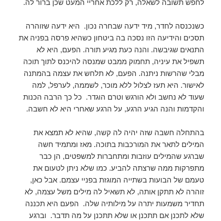
לחפש תשובה לשאלה, רק ללכת אחריי המעט שכן ברור לה.
כשנכנסה לחדר, מיד ידעה שבחרה נכון. היא ידעה שזוהרה
תסכים והידיעה הזו נסכה בה ביטחון כשהיא פרסה בפניה את
התנאים שגיבשה. והנה כעת מגיע תורה. הפעם, היא לא
תשפיל את עיניה, תחמוק ממבט שמנסה להיכנס לתוך תוכה
מבלי שהרשות ניתנה. הפעם, לא תלחש את עצמה בהמתנה
לאישור. היא תעז לצלול ללא מוכר, לשממה, לערפל, למה
שעוד לא נחשב ולא הורגש וטרם הוגדר. כל כך הרבה הכנות
והקדמות והנה הגיע הרגע, על הרגע שאחרי היא לא חשבה.
בהתחלה חשבה שזה יהיה לה קשה, שהיא לא תמצא את
המילים לתאר את המורכבות בתוכה. מאז ומתמיד חשה
שברגע שהמילים עוזבות ומתחברות למשפטים, הן כבר
מתפרקות ממה שרצתה להביע. כמו שלא ניתן לטעום את
טעמם של הבועות בשתייה המוגזת בפניי עצמם. אבל כאן,
זוהרה לא תתקן אותה, לא תשאיל לה מילים משל עצמה, לא
תחדיר משמעות יתרה על מילותיה שלה. הפעם היא תכננה
שלא לתכנן אם תתכנן או שלא תתכנן על מה תדבר. וברגע