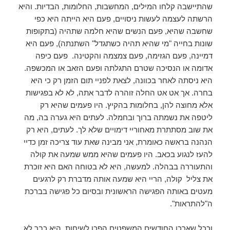
שהתיישבה קלחו המילים, המחשבות, החלומות, הבדיות. והיא
הרשתה לעצמה לעשות ניסויים, פעם היא הייתה היא כפי
שחשבה שהיא, פעם הנשים שהיא חלמה שתהיה (בתקופות
שונות בחייה "מי שהיא תהיה כשתגדל" השתנתה), פעם היא
דמיינה, פעם הגזימה, פעם צמצמה והקטינה. פעם כיפה
אדומה או הנסיכה שטרם התגלתה ופעם הזאב או המכשפה.
היא ניסתה לאחר בכוונה, לצאת לפניי תום הזמן רק כי היא
בחרה. אך אט אט החלה זוהרה לדבר אתה, לא לא בפגישות
אלא מחוצה להן, בחלומות בהקיץ. היו פעמים שהיא רק
ליטפה את נשמתה ברוך ובחמלה. לעתים היא גערה בה, מה
את שוב מסתתרת מאחוריי דימויים שלא לך. לעתים, היא רק
הנהנה בראשה כאומרת, אני מבינה שאת עוד צריכה זמן כדיי
להעז לנגוע בכאב. היו פעמים שהיא ממש שמעה את קולה
והתעוררה בבהלה. למעשה, היא לא בטוחה האם היא זוכרת
את צליל קולה, הריי היא שמעה אותה מדברת רק לרגעים
מעטים באותה הפגישה הראשונית ובסיום כל פגישה בברכת
ה"להתראות".
וככל שארכו החודשים המשפטים הפכו לשיחות. היא כבר לא