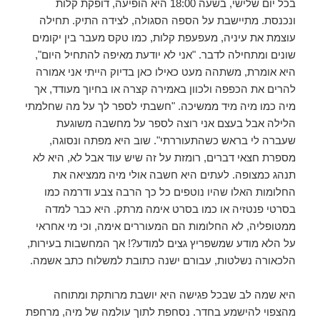
בכל יום שלישי, בשעה 18:00 היא הופיעה, דופקת קלות
ונכנסת. מתיישבת על הספה הסגולה, לצידה התיק. תחילה
עוצמת את עיניה, מעפעפת קלות, כמו טקס מעבר בין יקומים
שונים ומתחילה לדבר. "אני לא יודעת מאיפה להתחיל היום",
היא אומרת, משתהה מעט כאילו כאן בדיוק הייתי אני אמורה
להרים את הכפפה ולכוון באמירה קצרה או בחיוך מעודד, אך
מיה כמו מיה מיד ממשיכה. "חשבתי לספר לך על מה שחלמתי
הלילה אבל בעצם אני רוצה לספר על מחשבה משוגעת
שעברה לי בראש כשהתעוררתי". שוב היא מפתה ונסוגה,
מספרת חצאי דברים, רומזת על זה שיש עוד אבל לא, היא לא
תנהג כמצופה. לעתים היא חשבה אולי מיה ממציאה את
החלומות האלו שהיו נוטפים כל כך הרבה צבע ודרמה כמו
בסרטי פנטזיה או כמו בסרט אימה מרתק. היא כבר למדה
ממטופליה, לא החלומות הם המעוררים אימה, וכי מי אחראי
על הלא מודע שמשפריץ גצים למודע?! אך המחשבות בעירות,
הלכאורה נשלטות, עבורם ישנה כתובת למשלוח כתב אשמה.
היא שמה לב שבכל פגישה היא יושבת מרותקת ומתוחה
מהצפוי להישמע בחדר. נסחפת לתוך עולמה של מיה, מרחפת