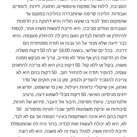
הסביבה, לילות של ספקות אינסופיים, חתונה, לידות, לימודים
ועבודות. הליכה קדימה שהתבררה כהליכה במקום עד
שהמקום הפך לבור בו שקעו רגליה והיא דחוקה בין הדפנות
הגובהים ועולים סביבה. היא חייבת לעשות משהו אחר, לנסות
להיחלץ או לפחות לבדוק האם ניתן לה להיחלץ מעצמה. והיא
כבר ידעה שלא מנזר על הר גבוה או תורה ממוחזרת הם
דרכה. בכל יום שלישי, בשעה 18:00 יש לה 50 דקות משלה.
אלו הן הדקות בהן אף אחד לא מחייב, צריך או מבקש ממנה
משהו, בקול או ללא קול. 50 דקות בהן היא לא צריכה להתאים
עצמה, להוקיר תודה או להחזיר חוב. 50 דקות בהם היא לא
צריכה להסביר להצדיק ולנמק. זמן בו אין חוקים של סדר
וארגון, אין שיקוליי כדאיות ויעילות. ואין מי שישפוט, יפרש או
ידגים מניסיונו האישי. 50 דקות מבלי לשמוע דעה, נרטיב
אלטרנטיבי, עיוותי תפיסה, חיבור אל העבר, פירוש של חוויות,
סיבתיות או יציקת משמעות לתוך שברי חוויות וסיפורים. 50
דקות בהם היא אינה השתקפות בעיניי הצופה אך גם לא לבד,
לא, היא לא יכולה לעשות זאת לבדה. ברור היה לה שהמטפלת
חייבת להיות אשה, למה? כעת זה לא משנה, היא לא רוצה