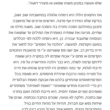
שלא אעשה במכוון משהו שפוגע או מעורר דאגה".
את התנאים הללו היא ניסחה וגלגלה במחשבתה שוב ושוב,
בודקת שלא הותירה אף פרצה. חודשים ארוכים של מחשבה
ותכנון במהלכם הפכה וחזרה בה והפכה שוב. משנה מילה או
שתיים, מניעה את שפתיה כאומרת את המילים עד שמצאה את
הנוסחה שתעבוד עבורה. כן, היא ניסתה ללכת לפי הכללים
בפעם הקודמת. למעשה, "הולכת על הפסים" יכול לתאר את
חייה בדיוק רב. אם ישנו פס ששורטט ע"י מי מהאבות החכמים
הקדומים או סתם ע"י אבות שקדמו לה במקרה כיוון ששנת
לידתם קדמה לשלה, היא כבר הלכה והתיישרה על פיו. היא
חייבת לגלות, עד כמה הפסים היו לחריצים שהתוו את חייה
וכל סטייה כמוה כרכבת שיורדת מהפסים. היא מאסה בכל
הפרומיתאוסים שהחזיקו בלהט את אבוקת האמת הבלעדית
רק כדיי להיווכח מחדש שמאחורי "האמת לאמיתה" מסתתרים
מאמינים זמניים ואמת יחסית. היא חייבת לגלות האם נותרה
שם בתוכה, חלקה לא נגועה, שטרם נכתבה ונכתמה. שנים של
שיחות נפש עם חברות, תהיות על מהות החיים בגיל
ההתבגרות הנצחי, חיפוש אחר הגבול הנכון בינה לבין