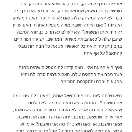
אותי להצטרף למשחק, חשבה, או שמא זהו המשחק הכי
חופשי שניתן, משחק שמתאפשר רק כאן. וברגע שאצטרף, זה
כבר לא יהיה המשחק שלה. ואם לא הייתי פה, האם המשחק
היה זהה? ואם הייתה יושבת מולה מטפלת אחרת, האם עדיין
זה היה אותו המשחק? היא לעולם לא תדע. כן, זוהי הסיבה
שהבן שלה כ"כ אוהב את משחקי המחשב, יש עוד ועוד חיים
בהם ניתן לחיות את כל האפשרויות, את כל הבחירות מבלי
להתאבל על אף אחת.
ואיך היא הגיעה אליי, האם קדמו לה מטפלים שמיה בחנה
כשהציבה את התנאים שלה. האם קודמיה סרבו לה והיא
בחטא היוהרה והסקרנות הסכימה.
היא חיכתה ליום שבו מיה תשאל אותה, כמעט בלחישה: ומה
את חושבת? בהתחלה היא תהיה המומה, לא קולטת
שהשאלה הופנתה אליה ולא נאמרה רטורית. ומה היא תאמר,
אולי עדיף, שתשאל, כמו בבדיחה הנדושה, ומה את חושבת
שאני חושבת. או האם חשוב לך מה אני חושבת? או מדוע
עכשיו את רוצה לשמוע את תגובתי? אבל אז הריי מיה יכולה