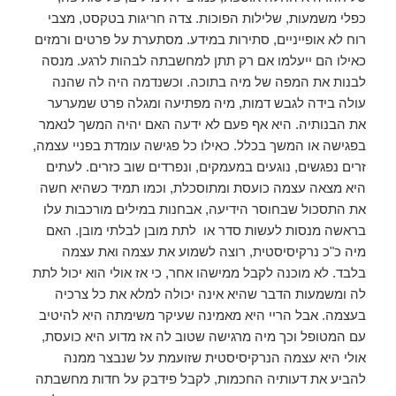
כפלי משמעות, שלילות הפוכות. צדה חריגות בטקסט, מצבי
רוח לא אופייניים, סתירות במידע. מסתערת על פרטים ורמזים
כאילו הם ייעלמו אם רק תתן למחשבתה לבהות לרגע. מנסה
לבנות את המפה של מיה בתוכה. וכשנדמה היה לה שהנה
עולה בידה לגבש דמות, מיה מפתיעה ומגלה פרט שמערער
את הבנותיה. היא אף פעם לא ידעה האם יהיה המשך לנאמר
בפגישה או המשך בכלל. כאילו כל פגישה עומדת בפניי עצמה,
זרים נפגשים, נוגעים במעמקים, ונפרדים שוב כזרים. לעתים
היא מצאה עצמה כועסת ומתוסכלת, וכמו תמיד כשהיא חשה
את התסכול שבחוסר הידיעה, אבחנות במילים מורכבות עלו
בראשה מנסות לעשות סדר או לתת מובן לבלתי מובן. האם
מיה כ"כ נרקיסיסטית, רוצה לשמוע את עצמה ואת עצמה
בלבד. לא מוכנה לקבל ממישהו אחר, כי אז אולי הוא יכול לתת
לה ומשמעות הדבר שהיא אינה יכולה למלא את כל צרכיה
בעצמה. אבל הריי היא מאמינה שעיקר משימתה היא להיטיב
עם המטופל וכך מיה מרגישה שטוב לה אז מדוע היא כועסת,
אולי היא עצמה הנרקיסיסטית שזועמת על שנבצר ממנה
להביע את דעותיה החכמות, לקבל פידבק על חדות מחשבתה