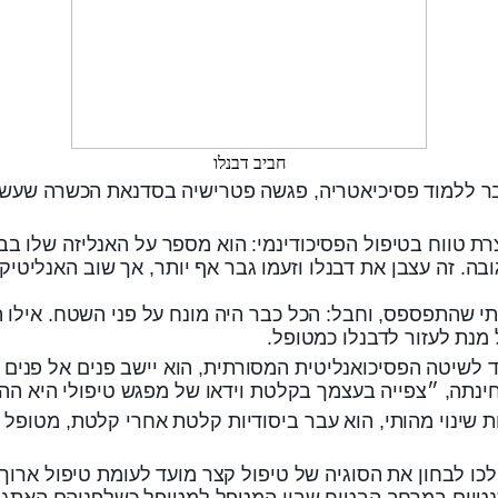
חביב דבנלו
ועבר ללמוד פסיכיאטריה, פגשה פטרישיה בסדנאת הכשרה שע
ת טווח בטיפול הפסיכודינמי: הוא מספר על האנליזה שלו בב
ובה. זה עצבן את דבנלו וזעמו גבר אף יותר, אך שוב האנליט
 שהתפספס, וחבל: הכל כבר היה מונח על פני השטח. אילו הא
מנת לעזור לדבנלו כמטופל.
ד לשיטה הפסיכואנליטית המסורתית, הוא יישב פנים אל פנים 
נתה, ״צפייה בעצמך בקלטת וידאו של מפגש טיפולי היא ההד
 שינוי מהותי, הוא עבר ביסודיות קלטת אחרי קלטת, מטופל 
 לבחון את הסוגיה של טיפול קצר מועד לעומת טיפול ארוך.
תנטיים במרחב הבטוח שבין המטפל למטופל כשלפניהם האתגר