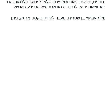
נים, צנועים, "אובססיביים", שלא מפסיקים ללמוד, הם
שהתוצאות יביאו להכחדה מוחלטת של ההפרעה או של
 קראתי בשקיקה לפני כ-8 שנים, במסגרת קורס עם הפסיכולוג אבישי בן שטרית. מעבר להיותו טקסט מרתק, ניתן