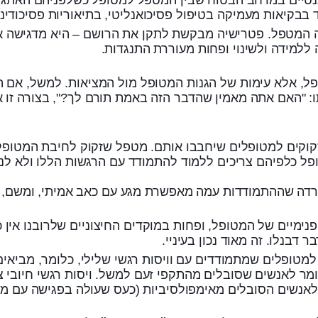
 הקונפרונטציות שמעלה המטפל. פטרישיה מבקשת לתקן את הרושם – היא מ
ללמידה ולשינוי ופחות מעוררת התנגדות.
פל, אלא עימות של הגנות המטופל מול המציאות. למשל, אם ה
: "האם אתה מאמין שהדבר הזה באמת תורם לך?", בצורה זו א
קוקים למטופלים שיחבבו אותם. מטפל שזקוק לחיבת המטופל 
ל כלפיהם צריכים ללמוד להתמודד עם הרגשות הללו ולא לנס
רדה שההתמודדות עמה מאפשרת מגע עם כאב אמיתי, ומשם, בש
הפנימי, החיים הפנימיים של המטופל, ופחות במוקדים החיצוניים שלרו
דבנלו. זה מאוד נכון בעיניי.
ISTD מתאימה כשיטת טיפול למטופלים שמתמודדים עם וויסות רגשי שלילי, 
אנשים הסובלים מאימפולסיביות (כעס שעולה בפגישה עם מט