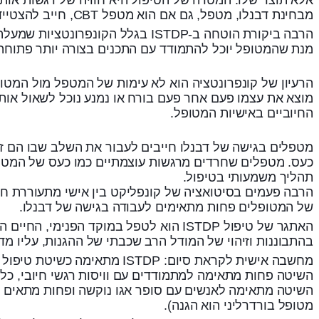
מבחינת דבנלו, מטפל, גם אם הוא מטפל CBT, חייב להצטייד בבקיאות מעמיקה בטיפול פסיכואנליטי, בתיאוריות פסיכודינמיות מסורתיות ועכשוויות. אוחחח, זאת אינטגרציה!
הרבה ביקורת הוטחה ב-ISTDP בגלל
מנת שהמטופל יוכל להתמודד עם התכנים בצורה יותר פתוחה 
הרעיון של קונפרונטציה הוא לא עימות של המטפל מול המטו
מוצא את עצמו פעם אחר פעם בורח או נמנע נוכל לשאול אותו
החיוביים באישיות המטופל.
מטפלים בגישה של דבנלו חייבים לעבור את השלב שבו הם ז
כעס. מטפלים שחרדים מרגשות עוצמתיים כמו כעס של המטופ
תהליך משמעותי בטיפול.
הרבה פעמים בסיטואציה של קונפליקט בין אישי מתעוררת ח
של המטופלים פחות מתאימים לעבודה בגישה של דבנלו.
האתגר של טיפול ISTDP הוא לטפל במוקד 
בהתבוננות וזיהוי של המודל הרב שכבתי של ההגנות, עליו מדבר 
מחשבה אישית לקראת סיום: P
השיטה מתאימה לאנשים עם סופר אגו נוקשה ופחות מתאים ל
מטופל בורדרליני הוא הגנה).