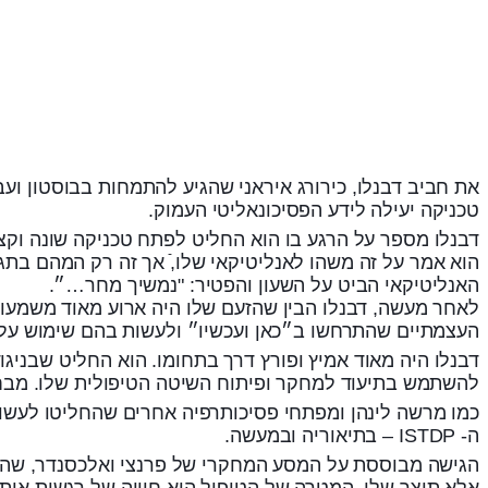
את חביב דבנלו, כירורג איראני שהגיע להתמחות בבוסטון 
טכניקה יעילה לידע הפסיכונאליטי העמוק.
דבנלו מספר על הרגע בו הוא החליט לפתח טכניקה שונה וקצר
הוא אמר על זה משהו לאנליטיקאי שלו,ֿ אך זה רק המהם בתג
האנליטיקאי הביט על השעון והפטיר: "נמשיך מחר…״.
לאחר מעשה, דבנלו הבין שהזעם שלו היה ארוע מאוד משמעותי
העצמתיים שהתרחשו ב״כאן ועכשיו״ ולעשות בהם שימוש על 
דבנלו היה מאוד אמיץ ופורץ דרך בתחומו. הוא החליט שבניגו
להשתמש בתיעוד למחקר ופיתוח השיטה הטיפולית שלו. מבחי
כמו מרשה לינהן ומפתחי פסיכותרפיה אחרים שהחליטו לעשות
ה- ISTDP – בתיאוריה ובמעשה.
הגישה מבוססת על המסע המחקרי של פרנצי ואלכסנדר, שהלכו
אלא תוצר שלו. המטרה של הטיפול היא חוויה של רגשות או