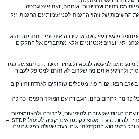
דגישה את החשיבות של זיהוי ההגנות לפני עימות עם ההגנות, על
מטופל פוגש רגש קשה או קירבה אינטימית מחרידה והוא
נחנו לא יוצרים אנטגוניזם אלא מתחברים אל החלקים
מונע ממנו למעשה לבטא ולשחזר רגשות רבי עוצמה, כמו
ות ולהרגיע אותם מה שלרוב לא תורם למטופל לעבור
לב הבא, גם ריפוי. מטפלים שזקוקים לאהדה וחיזוקים
בנו אין כל כך מה לתרום בהם. העבודה עם המוקד הפנימי כרוכה
כלומר, מביאים עמם הגנות שקשורות להימנעות, לבריחה ולהצטמצמות.
השיטה פחות מתאימה למתמודדים עם וויסות רגשי חיובי, כלומר לאנשים שסובלים מהתקפי זעם למשל. ויסות רגשי חיובי צריך להיות מוגדר אפוא כקונטראינדיקציה לטיפול ISTDP –
ופל נמנע הוא התקדמות; אותו כעס שעולה בפגישה עם