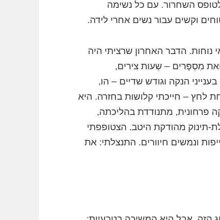
 לטופס השחרור. עם כל נשימה
חים וקשים עבור נשים אחרי לידה.
נוחות. הדבר האחרון שרציתי היה
 מִסְפָּרים – שְעות צירים,
ענייני הנקה וגודש שדיים – הו,
ת לחץ – חייכתי קלושות בחזרה. היא
ה פרחונית, מתנודדת בהליכתה,
לת-תינוק מהודקת היטב. הצטופפתי
ייפות ונמשים חיוורים. התנצלתי: את
וג הזה. אבל היא המשיכה בטבעיות: