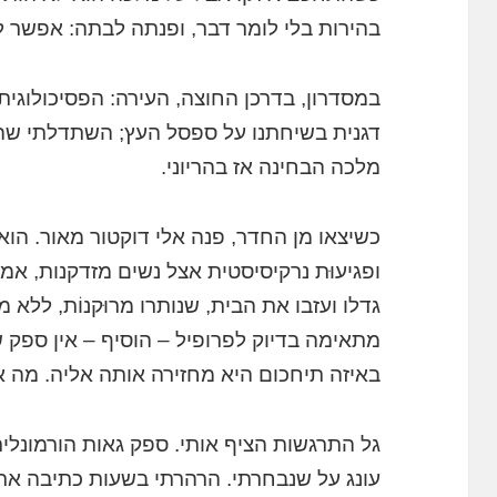
בהירות בלי לומר דבר, ופנתה לבתה: אפשר 
במסדרון, בדרכן החוצה, העירה: הפסיכולוגית 
דגנית בשיחתנו על ספסל העץ; השתדלתי שהב
מלכה הבחינה אז בהריוני.
כשיצאו מן החדר, פנה אלי דוקטור מאור. הו
ופגיעוּת נרקיסיסטית אצל נשים מזדקנות, אמר;
גדלו ועזבו את הבית, שנותרו מרוּקנוֹת, לל
מתאימה בדיוק לפרופיל – הוסיף – אין ספק 
באיזה תיחכום היא מחזירה אותה אליה. מה א
גל התרגשות הציף אותי. ספק גאות הורמונלית
עונג על שנבחרתי. הרהרתי בשעות כתיבה אר