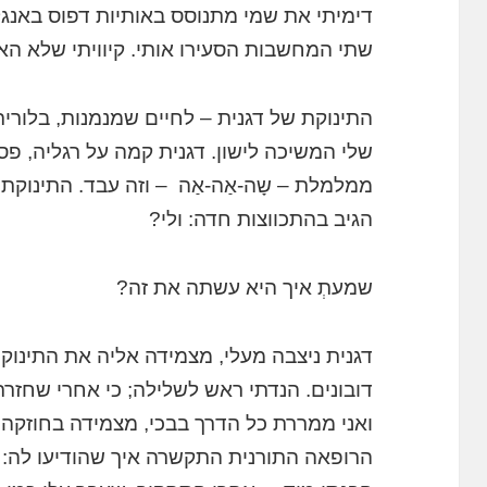
דימיתי את שמי מתנוסס באותיות דפוס באנגל
שתי המחשבות הסעירו אותי. קיוויתי שלא הא
התינוקת של דגנית – לחיים שמנמנות, בלורי
שלי המשיכה לישון. דגנית קמה על רגליה, פס
ממלמלת – שָה-אַה-אַה – וזה עבד. התינוקת 
הגיב בהתכווצות חדה: ולי?
שמעתְ איך היא עשתה את זה?
דגנית ניצבה מעלי, מצמידה אליה את התינ
דובונים. הנדתי ראש לשלילה; כי אחרי שחזרת
ואני ממררת כל הדרך בבכי, מצמידה בחוזקה 
הרופאה התורנית התקשרה איך שהודיעו לה: לק