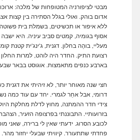
מבטי לציפורניה המטופחות של מלכה: ארוכו
אדום בוהק. ואולי בגלל הסתירה בין קצות א
ללא איפור או תכשיטים, בשמלת בית פשוטה,
אסוף בגומיה, קמטים סביב עיניה. היא ישב
מעליי, בוהֶה בחלון. דגנית, ג'ינג'ית קטנת 
רצועת התיק. החדר היה לוהט, למרות החלון
בארבע כנפים מתאמצות. אוגוסט בבאר שבע, שנת
חצי שנה מאוחר יותר, לא זיהיתי את דגנית כ
דרומי, אבל אחֵר לגמרי. יחד עם עוד כמה נשי
צידי חדר ההמתנה, מחוץ לדלת מחלקת היול
בזרועותיי. התבוננתי בפרצופה הזעיר, הצה
לכובע הסרוג. ידעתי שאין לי ברירה, שאני מ
פחדתי שתתעורר. קיוויתי שבעלי יחזור מהר. 