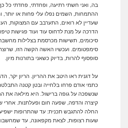
בה, ואני חשתי רתיעה, ופחדתי, פחדתי כל כ
ההתמחות, השמים נפלו עלי פחות או יותר, והה
שעדיין לא רואים, התערבב עם המצוקות, העו
הדרכה על מנת לדחוס עוד ועוד פגישות טיפו
סיכומים, תשישות מכרסמת בצלילות מחשבתי,
סימפטומים. ועכשיו האשה הקשה הזו, שרוצה
סופסוף להרות, בדיוק כשאני בתורנות מיון.
על דגנית ראו היטב את ההריון. הריון יקר, ה
כתמי אודם פרחו בלחייה ובטן קטנה התבלטה
שנשפכה על גופה ברישול. היא מילאה את הר
קיצרה והדפה, שפעה חום ופעלתנות. אחרי שדו
החלה להתגבש תכנית: עד שהתרופות ישפיעו,
שעות רצופות, לצאת מקפאונה, עד שמחשבות 