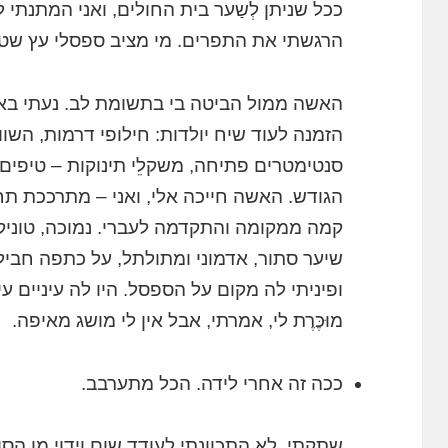
ככל שניתן לְשַער בית החולים, ואני המתנתי
הרגשתי את התפרים. מי מציב ספסלי עץ שטו
האשה ממול הביטה בי בתשומת לב. נעתי באי 
הזמנה לעוד שיח יולדות: חילופי דרמות, השוואת
סנטימטרים פתיחה, משקלֵי תינוקות – טיפים ב
הגודש. האשה חייכה אלי, ואני – מתרככת תח
קמה ממקומה והתקדמה לעברי. נמוכה, טוניק
שיער סתור, אדמוני ומתולתל, על כתפה חבי
ופיניתי לה מקום על הספסל. היו לה עיניים ע
מוּכֶּרֶת לי, אמרתי, אבל אין לי מושג מאיפה.
ככה זה אחרי לידה. הכל מתערבב.
שתקתי. לא התכוונתי לעודד שום וידוי מן הס