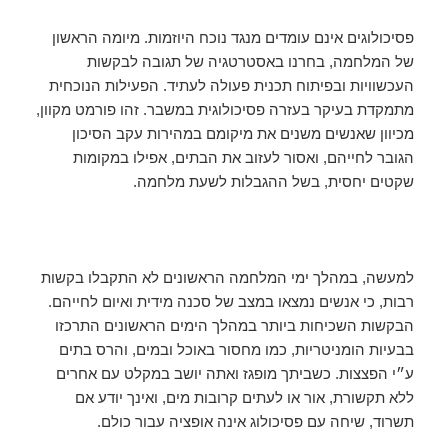
פסיכולוגים אינם עומדים מנגד נוכח היוזמות. מיומה הראשון
של המלחמה, בחרנו באסטרטגיה של תגובה לבקשות
העכשוויות ובפיתוח תכנית פעולה לעתיד. הפעילות הנוכחית
מתמקדת בעיקר בעזרה פסיכולוגית במשבר. זהו פורמט מקוון,
מכיוון שאנשים משנים את מיקומם במהירות עקב הסיכון
הגובר לחייהם, ואסור לעזוב את הבתים, אפילו במקומות
שקטים יחסית, בשל ההגבלות לשעת מלחמה.
למעשה, במהלך ימי המלחמה הראשונים לא התקבלו בקשות
רבות, כי אנשים נמצאו במצב של סכנה מידית ואיום לחייהם.
הבקשות השכיחות ביותר במהלך הימים הראשונים התרכזו
בבעיות הומניטריות, כמו מחסור באוכל ובמים, והרס בתים
ע״י הפצצות. כשביתך מופגז ואתה יושב במקלט עם אחרים
ללא תקשורת, אור או לעתים קרובות מים, ואינך יודע אם
תשרוד, שיחה עם פסיכולוג אינה אופציה עבור כולם.