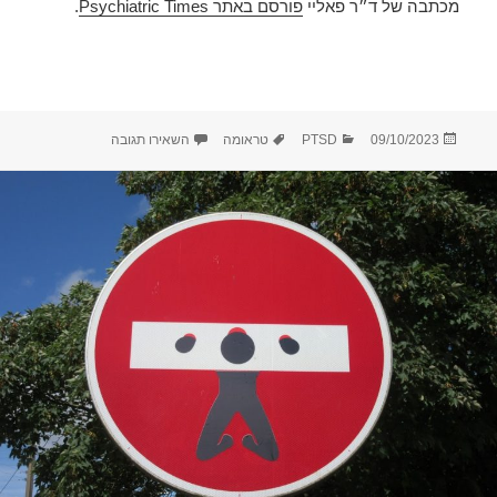
מכתבה של ד״ר פאליי
פורסם באתר Psychiatric Times
.
פורסם
קטגוריות
תגיות
עבור ולריה פאליי, ר
09/10/2023
PTSD
טראומה
השאירו תגובה
בתאריך