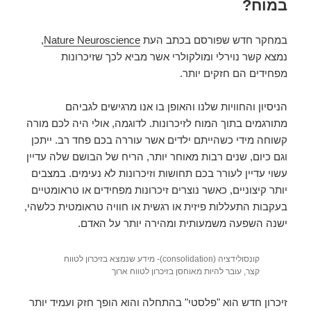
במוח?
במחקר חדש שפורסם בכתב העת
Nature Neuroscience
,
נמצא קשר נוירלי ומולקולרי אשר מביא לכך שזיכרונות
מפחידים הם חזקים יותר.
הניסיון והחוויות שלנו והאופן בו אנו מרגישים לגביהם
מתורגמים בתוך המוח לזיכרונות. לדוגמה, אולי היה לכם מורה
קשוחה מידי כשהייתם ילדים אשר עוררה בכם פחד רב. ייתכן
וגם כיום, שנים רבות מאוחר יותר, הריח של הבושם שלה עדיין
עשוי עדיין לעורר בכם תחושות וזיכרונות לא נעימים. במצבים
יותר קיצוניים, כאשר נוצרים זיכרונות מפחידים או טראומטיים
בעקבות התעללות פיזית או רגשית או חוויה טראומטית כלשהי,
ישנה השפעה משמעותית ומהירה יותר על האדם.
קונסולידציה (consolidation)- מידע שנמצא בזיכרון לטווח
קצר, עובר להיות מאוחסן בזיכרון לטווח ארוך
זיכרון חדש הוא "פלסטי" בהתחלה והוא הופך חזק ועמיד יותר