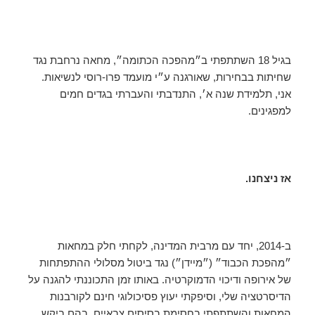
בגיל 18 השתתפתי ב״מהפכה הכתומה״, מחאה נרחבת נגד
שחיתות בבחירות, שאורגנה ע״י מועמד פרו-רוסי לנשיאות.
אני, תלמידת שנה א׳, התנדבתי והעברתי בגדים חמים
למפגינים.
אז ניצחנו.
ב-2014, יחד עם מרבית המדינה, לקחתי חלק במחאות
״מהפכת הכבוד״ (״מיידן״) נגד ביטול מסלולי ההתפתחות
של אירופה ודיכוי הדמוקרטיה. באותו זמן התכוננתי להגנה על
הדיסרטציה שלי, וסיפקתי יעוץ פסיכולוגי חינם לקורבנות
המחאות והשתתפתי בחסימת בסיסים צבאיים, בהם ביקש