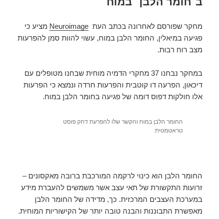
ב׳חומר הלבן׳ במוח
מחקר שפורסם לאחרונה בכתב העת
Neuroimage
מציע כי
פגיעה במיאלין, החומר הלבן במוח, עשוי להוות סמן להפרעות
מצב רוח רבות.
במחקר נבחנו 37 מחקרי הדמיה מוחית שבחנו מטופלים עם
דיכאון, הפרעה דו קוטבית והפרעות חרדה ונמצא כי הפרעות
אלו חולקות דפוס דומה של פגיעה בחומר הלבן במוח.
החומר הלבן במוח והקשר שלו להפרעת דחק פוסט
טראטמטית
החומר הלבן הוא כינוי לרקמה המורכבת ברובה מאקסונים –
זרועות התקשורת של תאי עצב אשר משמשים להעברת מידע
במערכת העצבים המרכזית. כך, מדידה של החומר הלבן
מאפשרת התבוננות והבנה טובה יותר של הקישוריות המוחית.