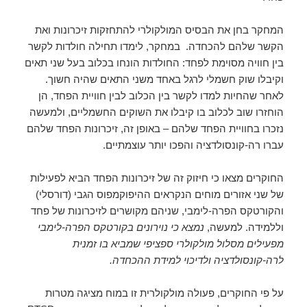
המחקר בחן את הבסיס המולקולרי להתחזקות זיכרונות ואת
הקשר שלהם להכחדה.
במחקר, לימדו תחילה חולדות לקשר
בין חוויה מסוימת לפחד: החולדות הונחו בכלוב בעל שני תאים
וקיבלו שוק חשמלי לרגל באחד משני התאים שהיה חשוך.
לאחר שהחיות למדו לקשר בין הכלוב לבין חוויית הפחד, הן
הוחזרו שוב לכלוב בו קיבלו את השוקים החשמליים, ולמעשה
נזכרו בחוויית הפחד שלהם – באופן זה, זיכרונות הפחד שלהם
עברו רה-קונסולדציה והפכו יותר עוצמתיים.
החוקרים מצאו כי חיזוק זה של זיכרונות הפחד הביא לפעילות
של שני אזורים מוחים הנקראים ההיפוקמפוס הגבי (דורסלי)
והקורטקס הפרה-לימבי, שניהם מקושרים לזיכרונות של פחד
וללמידה.
למעשה,
נמצא כי נוירונים בקורטקס הפרה-לימבי
מפעילים מסלול מולקולרי ספציפי שמביא בו זמנית
לרה-קונסולדציה ולדיכוי למידת ההכחדה.
על פי החוקרים, פעולה מולקולרית זו במוח מציגה מטרות