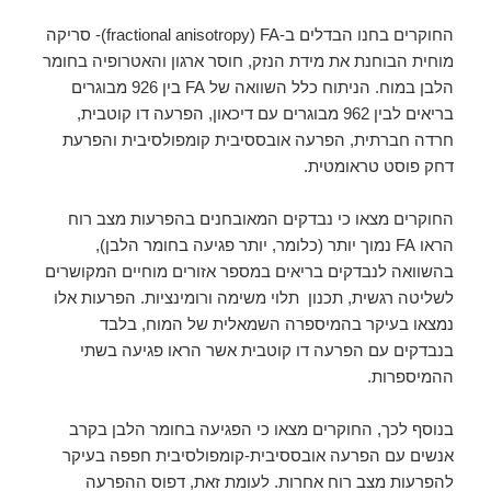
החוקרים בחנו הבדלים ב-
fractional anisotropy) FA)- סריקה
מוחית הבוחנת את מידת הנזק, חוסר ארגון והאטרופיה בחומר
הלבן במוח. הניתוח כלל השוואה של FA בין 926 מבוגרים
בריאים לבין 962 מבוגרים עם דיכאון, הפרעה דו קוטבית,
חרדה חברתית, הפרעה אובססיבית קומפולסיבית והפרעת
דחק פוסט טראומטית.
החוקרים מצאו כי נבדקים המאובחנים בהפרעות מצב רוח
הראו FA נמוך יותר (כלומר, יותר פגיעה בחומר הלבן),
בהשוואה לנבדקים בריאים במספר אזורים מוחיים המקושרים
לשליטה רגשית, תכנון תלוי משימה ורומינציות. הפרעות אלו
נמצאו בעיקר בהמיספרה השמאלית של המוח, בלבד
בנבדקים עם הפרעה דו קוטבית אשר הראו פגיעה בשתי
ההמיספרות.
בנוסף לכך, החוקרים מצאו כי הפגיעה בחומר הלבן בקרב
אנשים עם הפרעה אובססיבית-קומפולסיבית חפפה בעיקר
להפרעות מצב רוח אחרות. לעומת זאת, דפוס ההפרעה