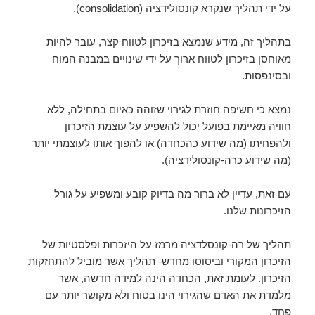
על ידי תהליך שנקרא קונסולידציה (
consolidation
).
בתהליך זה, מידע שנמצא בזיכרון לטווח קצר, עובר להיות
מאוחסן בזיכרון לטווח ארוך על ידי שינויים במבנה המוח
ובסינפסות
.
נמצא כי חשיפה חוזרת לגירוי שזוהה כאיום בתחילה, ללא
חוויה מאיימת בפועל יכול להשפיע על עוצמת הזיכרון
ולהפחיתו (מה שידוע כהכחדה) או להפוך אותו לעוצמתי יותר
(מה שידוע כרה-קונסולידציה).
עם זאת, עדיין לא ברור מה בדיוק קובע ומשפיע על גורל
הזיכרונות שלנו.
תהליך של רה-קונסלדציה מרמז על היזכרות ופלסטיות של
הזיכרון המקורי וביסוסו מחדש- תהליך אשר מוביל להתחזקות
הזיכרון. לעומת זאת, הכחדה הינה למידה חדשה, אשר
מלמדת את האדם שהגירוי הינו בטוח ולא מקושר יותר עם
פחד.