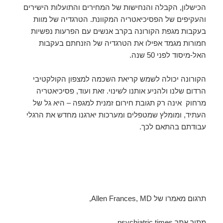
הכישלון, הקבלה והנחישות של המחירים והתועלות הישירים
והעקיפים של הפסיכיאטריה המקוונת. הטרגדיה של מוות
בעקבות מגפת הקורונה בקרב אנשים עם הפרעות נפשיות
חמורות מגמד אפילו את הטרגדיה של הזנחתם בעקבות
האל-מיסוד לפני 50 שנה.
הקורונה יכולה לשמש קריאת השכמה למצפון הקולקטיבי
הרדום שלנו ולהניע אותנו לשינוי. זאת ועוד, פסיכיאטריה
מרחוק אינה רק תגובת חירום זמנית למגפה – היא גל של
העתיד, ומומלץ שמטפלים ומערכות יארגנו מחדש את הרגלי
עבודתם בהתאם לכך.
תרגום מאמרו של Allen Frances, MD,
מתוך אתר
psychiatric times
,