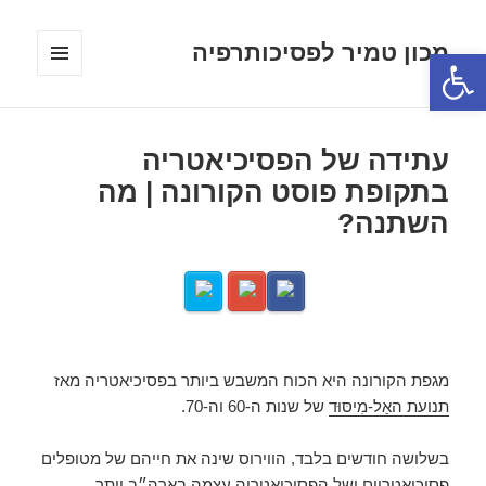
מכון טמיר לפסיכותרפיה
פתח סרגל נגישות
תפריטים
ווידג'טים
עתידה של הפסיכיאטריה
בתקופת פוסט הקורונה | מה
השתנה?
מגפת הקורונה היא הכוח המשבש ביותר בפסיכיאטריה מאז
תנועת האַל-מִיסּוּד
של שנות ה-60 וה-70.
בשלושה חודשים בלבד, הווירוס שינה את חייהם של מטופלים
פסיכיאטריים ושל הפסיכיאטריה עצמה בארה״ב יותר