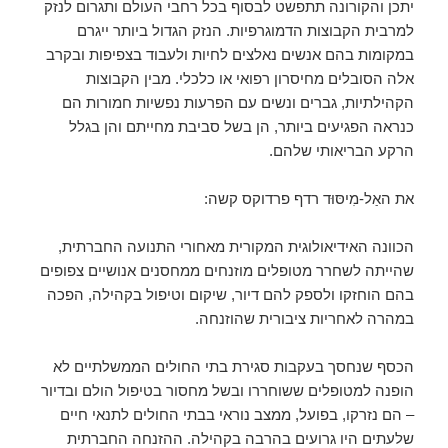
יתכן והקורונה תתפשט לבסוף בכל רחבי העולם ותגרום לנזק
למרבית הקבוצות הדמוגרפיות. הנזק הגדול ביותר ייגרם
במקומות בהם אנשים נאלצים לחיות ולעבוד בצפיפות ובקרב
אלה הסובלים מחיסרון רפואי או כלכלי. מבין הקבוצות
הקהילתיות, גברים ונשים עם הפרעות נפשיות חמורות הם
כנראה הפגיעים ביותר, הן בשל סביבת מחייתם והן בגלל
הרקע הבריאותי שלהם.
את האַל-מִיסּוּד רדף פרדוקס קשה:
הכוונה האידיאולוגית המקורית מאחורי התנועה החברתית,
שהייתה לשחרר מטופלים מוזנחים ממחסנים אנושיים צפופים
בהם הוחזקו ולספק להם דיור, שיקום וטיפול בקהילה, הפכה
במהרה לאחריות ציבורית שהוזנחה.
הכסף שנחסך בעקבות סגירת בתי החולים הממשלתיים לא
הופנה למטופלים ששוחררו ובשל מחסור בטיפול הולם ובדיור
– הם נזרקו, בפועל, ממצב נוראי בבתי החולים לתנאי חיים
שלעתים היו גרועים בהרבה בקהילה. ההזנחה החברתית