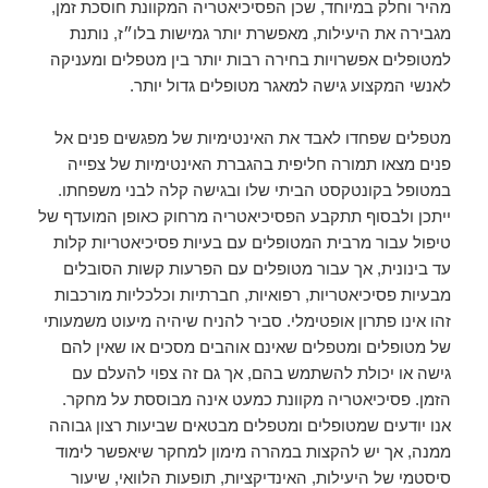
מהיר וחלק במיוחד, שכן הפסיכיאטריה המקוונת חוסכת זמן,
מגבירה את היעילות, מאפשרת יותר גמישות בלו״ז, נותנת
למטופלים אפשרויות בחירה רבות יותר בין מטפלים ומעניקה
לאנשי המקצוע גישה למאגר מטופלים גדול יותר.
מטפלים שפחדו לאבד את האינטימיות של מפגשים פנים אל
פנים מצאו תמורה חליפית בהגברת האינטימיות של צפייה
במטופל בקונטקסט הביתי שלו ובגישה קלה לבני משפחתו.
ייתכן ולבסוף תתקבע הפסיכיאטריה מרחוק כאופן המועדף של
טיפול עבור מרבית המטופלים עם בעיות פסיכיאטריות קלות
עד בינונית, אך עבור מטופלים עם הפרעות קשות הסובלים
מבעיות פסיכיאטריות, רפואיות, חברתיות וכלכליות מורכבות
זהו אינו פתרון אופטימלי. סביר להניח שיהיה מיעוט משמעותי
של מטופלים ומטפלים שאינם אוהבים מסכים או שאין להם
גישה או יכולת להשתמש בהם, אך גם זה צפוי להעלם עם
הזמן. פסיכיאטריה מקוונת כמעט אינה מבוססת על מחקר.
אנו יודעים שמטופלים ומטפלים מבטאים שביעות רצון גבוהה
ממנה, אך יש להקצות במהרה מימון למחקר שיאפשר לימוד
סיסטמי של היעילות, האינדיקציות, תופעות הלוואי, שיעור