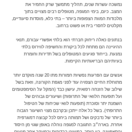
נמשכה עשרות שנים, תהליך מתמשך שרק החמיר את
המצב. כיום, בימי המגפה, מטופלים רבים מצויים בתוך
מלכודות המוות הצפופות ביותר – בתי כלא, מוסדות סיעודיים,
מקלטים לחסרי בית או פשוט ברחוב.
בנתונים כאלה ריחוק חברתי הוא בלתי אפשרי עבורם, תנאי
ההיגיינה הם מתחת לכל ביקורת והחשיפה לווירוס בלתי
נמנעת. בייחוד פגיעים המטופלים בשל תדירות וחומרת
בעיותיהם הבריאותיות הקיימות.
אנשים עם הפרעות נפשיות חמורות מתו 20 שנה מוקדם יותר
מתוחלת החיים הצפויה עוד לפני מגפת הקורונה, וזאת בשל
שילוב של הזנחה רפואית, עישון כבד (המקל על הסימפטומים
ועל תופעות הלוואי של התרופות) ושיעורים גבוהים של
השמנת יתר וסוכרת (תופעות לוואי שכיחות של הטיפול
התרופתי). בשל כל אלה ייתכן ובקרבם מצוי השיעור הגבוה
ביותר של נדבקים ושל תמותה ביחס לכל קבוצה דמוגרפית
אחרת. בארה״ב התגובה למגפה נוהלה באופן שגוי מן היסוד
והתאפיינה, בין היתר, במיעוט בבדיקות ובמעקב אחר מגעים