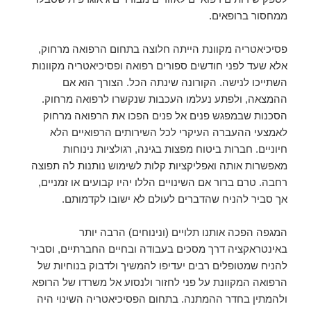
ממחסור ברופאים.
פסיכיאטריה מקוונת הייתה חלוצה בתחום הרפואה מרחוק,
אלא שעד לפני חודשים ספורים רפואה ופסיכיאטריה מקוונות
השתייכו לנישה. הקורונה שינתה הכל. הצורך הוא אם
ההמצאה, ולפתע נעלמו העכבות שנקשרו לרפואה מרחוק.
הסכנות שבמפגש פנים אל פנים הפכו את הרפואה מרחוק
לאמצעי ההעברה העיקרי לכל השירותים הרפואיים הלא
חיוניים. חברות ביטוח מפצות בגינה, רגולציות נינוחות
מאפשרות אותה ואפליקציות קלות לשימוש נותנות לה תפוצה
רחבה. טרם ברור אם השינויים הללו יהיו קבועים או זמניים,
אך סביר להניח שהדברים לעולם לא ישובו לקדמותם.
המגפה הפכה אותנו תלויים (ונינוחים) הרבה יותר
באינטראקציה דרך מסכים בעבודה ובחיים החברתיים, וסביר
להניח שמטופלים רבים יעדיפו להמשיך ולדבוק בנוחיות של
הרפואה המקוונת על פני לחזור ולנסוע אל משרדו של הרופא
ולהמתין בחדר ההמתנה. בתחום הפסיכיאטריה השינוי היה