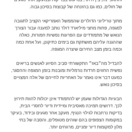
של חולים, כמו גם בהזנחה של קבוצות בסיכון גבוה.
מתוך טריליוני הדולרים שהממשל האמריקאי הקציב לתגובה
למגפה, פחות מחצי מיליארד דולר נותב למענה עבור הצורך
הנואש של מתמודדים עם הפרעות נפשיות חמורות, כאלה
שההגנה עליהם מושתקת גם בימים כתיקונן, ועל אחת כמה
וכמה בזמן מצב החירום שיצרה המגפה.
להבדיל מה״באז״ התקשורתי סביב הסיוע לאנשים בריאים
נפשית החווים חרדות נורמליות ומובנות בזמן המגפה וההסגר,
כמעט דבר אינו נאמר על האחריות לחייהם של אלה המצויים
בסיכון נואש.
הבעיות הגדולות שעמן יש להתמודד אינן יכולות להוות תירוץ
לכך. דרושים תמיכה מאסיבית ומיידית ודיור לחסרי הבית,
בדיקות נרחבות לגילוי הנגיף, מעקב אחר מגעים ובידוד, בעיקר
במקומות הצפופים בהם שוהים מטופלים, והסבה של בתי
מלון למקומות דיור זמניים, מרווחים יותר.