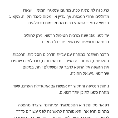
כרגע זה לא נראה ככה, מה גם שמאגרי המימון יישארו
מדוללים אחרי המגפה. אך עדיין אין מקום לאבד תקווה. מקצוע
הרפואה תמיד הושפע רבות מהתקדמות טכנולוגית.
עד לפני 150 שנה מרבית הטיפול הרפואי ניתן לחולים
בבתיהם ורופאים היו מפוזרים בכל במקום.
הדבר השתנה במהרה עם עליית הדרכים הסלולות, הרכבות,
הטלפונים, התחבורה הציבורית והמכוניות, טכנולוגיות שהפכו
את ההגעה אל הרופא לדבר קל ומשתלם יותר, במקום
שהרופא יגיע אל החולה.
נוחות הנסיעה והתקשורת אפשרו גם את גדילת הערים, שעד
מהרה ספגו לתוכן יותר רופאים.
רפואה מקוונת היא הטכנולוגיה האחרונה שיצרה מהפכה
בתחום הרפואה והיא פותחה לראשונה לפני עשורים כדרך
לספק שירותים רפואיים לאזורים מבודדים גיאוגרפית שסבלו