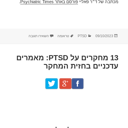
מכתבה של ד״ר פאליי
פורסם באתר Psychiatric Times
.
פורסם
קטגוריות
תגיות
עבור ולריה פאליי, ר
09/10/2023
PTSD
טראומה
השאירו תגובה
בתאריך
13 מחקרים על PTSD: מאמרים
עדכניים בחזית המחקר