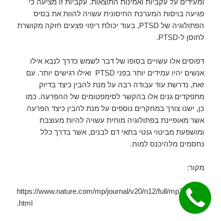
ומעידים על עקביות ואמינות התוצאות. עקביות זו מציעה כי
פגיעה בויסות המערכת החיסונית עשויה להוות את בסיס
הפתולוגיה של PTSD, בעוד יכולת ריפוי פצעים חזקה מקושרת
לחוסן ל-PTSD.
דפוסים אלו עשויים בסופו של דבר לשמש כדרך לנבא אילו
אנשים יהיו עמידים יותר בפני PTSD ואילו רגישים יותר. עם
זאת, נדרשת עוד עבודה רבה על מנת להבין כיצד בדיוק
מתפקדים גנים אלו בהקשר לסימפטומים של ההפרעה. כמו
כן, ישנו צורך במחקרים נוספים על מנת להבין כיצד הפרעה
אשר מאופיינת בפתולוגיה מוחית עשויה להיות מעוצבת
ומושפעת מביטוי גנטי בתאי דם לבנים, אשר בדרך כלל
נחסמים מלהיכנס למוח.
מקור:
https://www.nature.com/mp/journal/v20/n12/full/mp20159a
.html