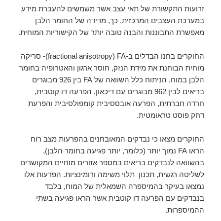
זרועות התקשורת של תאי עצב אשר משמשים להעברת מידע
במערכת העצבים המרכזית. כך, מדידה של החומר הלבן
מאפשרת התבוננות והבנה טובה יותר של הקישוריות המוחית.
החוקרים בחנו הבדלים ב-
fractional anisotropy) FA)- סריקה
מוחית הבוחנת את מידת הנזק, חוסר ארגון והאטרופיה בחומר
הלבן במוח. הניתוח כלל השוואה של FA בין 926 מבוגרים
בריאים לבין 962 מבוגרים עם דיכאון, הפרעה דו קוטבית,
חרדה חברתית, הפרעה אובססיבית קומפולסיבית והפרעת
דחק פוסט טראומטית.
החוקרים מצאו כי נבדקים המאובחנים בהפרעות מצב רוח
הראו FA נמוך יותר (כלומר, יותר פגיעה בחומר הלבן),
בהשוואה לנבדקים בריאים במספר אזורים מוחיים המקושרים
לשליטה רגשית, תכנון תלוי משימה ורומינציות. הפרעות אלו
נמצאו בעיקר בהמיספרה השמאלית של המוח, בלבד
בנבדקים עם הפרעה דו קוטבית אשר הראו פגיעה בשתי
ההמיספרות.