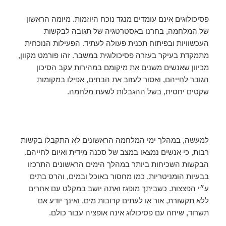
פסיכולוגים אינם עומדים מנגד נוכח היוזמות. מיומה הראשון
של המלחמה, בחרנו באסטרטגיה של תגובה לבקשות
העכשוויות ובפיתוח תכנית פעולה לעתיד. הפעילות הנוכחית
מתמקדת בעיקר בעזרה פסיכולוגית במשבר. זהו פורמט מקוון,
מכיוון שאנשים משנים את מיקומם במהירות עקב הסיכון
הגובר לחייהם, ואסור לעזוב את הבתים, אפילו במקומות
שקטים יחסית, בשל ההגבלות לשעת מלחמה.
למעשה, במהלך ימי המלחמה הראשונים לא התקבלו בקשות
רבות, כי אנשים נמצאו במצב של סכנה מידית ואיום לחייהם.
הבקשות השכיחות ביותר במהלך הימים הראשונים התרכזו
בבעיות הומניטריות, כמו מחסור באוכל ובמים, והרס בתים
ע״י הפצצות. כשביתך מופגז ואתה יושב במקלט עם אחרים
ללא תקשורת, אור או לעתים קרובות מים, ואינך יודע אם
תשרוד, שיחה עם פסיכולוג אינה אופציה עבור כולם.