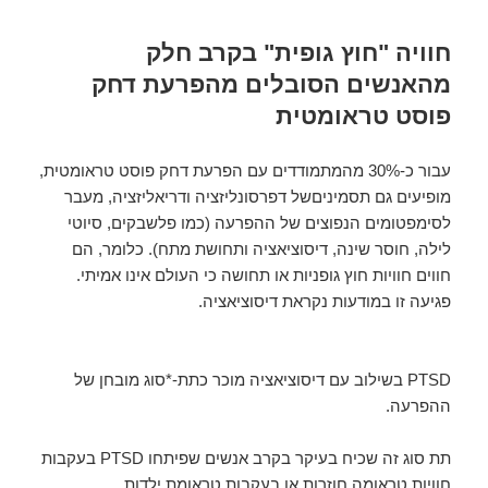
חוויה "חוץ גופית" בקרב חלק
מהאנשים הסובלים מהפרעת דחק
פוסט טראומטית
עבור כ-30% מהמתמודדים עם הפרעת דחק פוסט טראומטית,
מופיעים גם תסמיניםשל דפרסונליזציה ודריאליזציה, מעבר
לסימפטומים הנפוצים של ההפרעה (כמו פלשבקים, סיוטי
לילה, חוסר שינה, דיסוציאציה ותחושת מתח). כלומר, הם
חווים חוויות חוץ גופניות או תחושה כי העולם אינו אמיתי.
פגיעה זו במודעות נקראת דיסוציאציה.
PTSD בשילוב עם דיסוציאציה מוכר כתת-*סוג מובחן של
ההפרעה.
תת סוג זה שכיח בעיקר בקרב אנשים שפיתחו PTSD בעקבות
חוויות טראומה חוזרות או בעקבות טראומת ילדות.