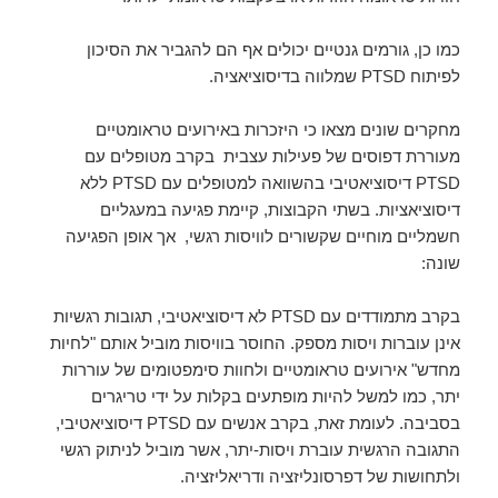
כמו כן, גורמים גנטיים יכולים אף הם להגביר את הסיכון
לפיתוח PTSD שמלווה בדיסוציאציה.
מחקרים שונים מצאו כי היזכרות באירועים טראומטיים
מעוררת דפוסים של פעילות עצבית בקרב מטופלים עם
PTSD דיסוציאטיבי בהשוואה למטופלים עם PTSD ללא
דיסוציאציות. בשתי הקבוצות, קיימת פגיעה במעגליים
חשמליים מוחיים שקשורים לוויסות רגשי, אך אופן הפגיעה
שונה:
בקרב מתמודדים עם PTSD לא דיסוציאטיבי, תגובות רגשיות
אינן עוברות ויסות מספק. החוסר בוויסות מוביל אותם "לחיות
מחדש" אירועים טראומטיים ולחוות סימפטומים של עוררות
יתר, כמו למשל להיות מופתעים בקלות על ידי טריגרים
בסביבה. לעומת זאת, בקרב אנשים עם PTSD דיסוציאטיבי,
התגובה הרגשית עוברת ויסות-יתר, אשר מוביל לניתוק רגשי
ולתחושות של דפרסונליזציה ודריאליזציה.