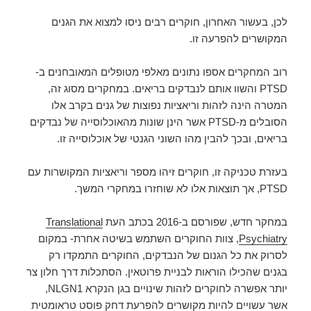
לכן, בעשור האחרון, חוקרים רבים ניסו למצוא את הגנים
המקושרים להפרעה זו.
רוב המחקרים אספו נתונים מאלפי מטופלים המאובחנים ב-
PTSD והשוו אותם לנבדקים בריאים. במחקרים מסוג זה,
המטרה הינה לזהות וריאציות נפוצות של גנים בקרב אלו
הסובלים מ-PTSD אשר הינן שונות מהאוכלוסייה של נבדקים
בריאים, ובכך להבין מהו השוני הגנטי של אוכלוסייה זו.
בעזרת טכניקה זו, חוקרים זיהו מספר וריאציות המקושרות עם
PTSD, אך תוצאות אלו לא שוחזרו במחקרי המשך.
במחקר חדש, שפורסם ב-2016 בכתב העת
Translational
Psychiatry
, צוות החוקרים השתמש בשיטה אחרת- במקום
לסרוק את כל הגנום של הנבדקים, החוקרים התמקדו רק
בגנים שהכילו הוראות לבניית פרוטאין. הסתכלות דרך חלון צר
יותר אפשרה לחוקרים לזהות שינויים בגן הנקרא
NLGN1
,
אשר עשויים להיות מקושרים להפרעת דחק פוסט טראומטית