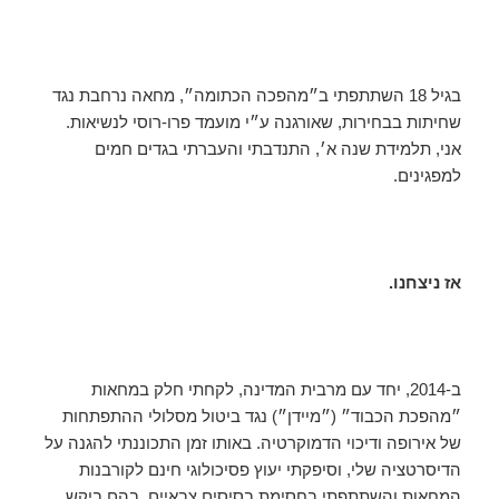
בגיל 18 השתתפתי ב״מהפכה הכתומה״, מחאה נרחבת נגד
שחיתות בבחירות, שאורגנה ע״י מועמד פרו-רוסי לנשיאות.
אני, תלמידת שנה א׳, התנדבתי והעברתי בגדים חמים
למפגינים.
אז ניצחנו.
ב-2014, יחד עם מרבית המדינה, לקחתי חלק במחאות
״מהפכת הכבוד״ (״מיידן״) נגד ביטול מסלולי ההתפתחות
של אירופה ודיכוי הדמוקרטיה. באותו זמן התכוננתי להגנה על
הדיסרטציה שלי, וסיפקתי יעוץ פסיכולוגי חינם לקורבנות
המחאות והשתתפתי בחסימת בסיסים צבאיים, בהם ביקש