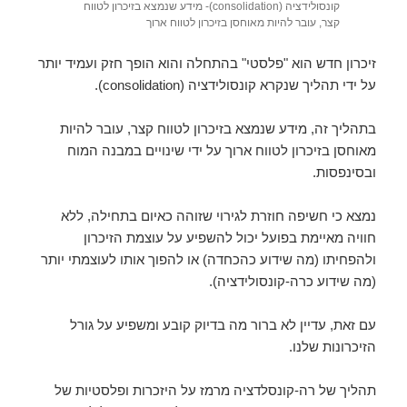
קונסולידציה (consolidation)- מידע שנמצא בזיכרון לטווח
קצר, עובר להיות מאוחסן בזיכרון לטווח ארוך
זיכרון חדש הוא "פלסטי" בהתחלה והוא הופך חזק ועמיד יותר
על ידי תהליך שנקרא קונסולידציה (
consolidation
).
בתהליך זה, מידע שנמצא בזיכרון לטווח קצר, עובר להיות
מאוחסן בזיכרון לטווח ארוך על ידי שינויים במבנה המוח
ובסינפסות
.
נמצא כי חשיפה חוזרת לגירוי שזוהה כאיום בתחילה, ללא
חוויה מאיימת בפועל יכול להשפיע על עוצמת הזיכרון
ולהפחיתו (מה שידוע כהכחדה) או להפוך אותו לעוצמתי יותר
(מה שידוע כרה-קונסולידציה).
עם זאת, עדיין לא ברור מה בדיוק קובע ומשפיע על גורל
הזיכרונות שלנו.
תהליך של רה-קונסלדציה מרמז על היזכרות ופלסטיות של