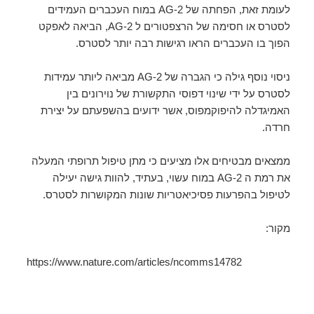
לעומת זאת,
הפחתה של
2-AG במוח העכברים העמידים
לסטרס או חסימה של הרצפטורים ל 2-AG, הביאה לאפקט
הפוך בו העכברים הראו רגישות רבה יותר לסטרס.
ניסוי נוסף גילה כי הגברה של 2-AG מביאה ליותר עמידות
לסטרס על ידי שינוי דפוסי התקשורת של נוירונים בין
האמיגדלה להיפוקמפוס, אשר ידועים בהשפעתם על יצירת
חרדה.
ממצאים מבטיחים אלו מציעים כי מתן טיפול תרופתי המעלה
את רמת ה 2-AG
במוח עשוי, בעתיד, להוות גישה יעילה
לטיפול בהפרעות פסיכיאטריות שונות המקושרות לסטרס.
מקור:
https://www.nature.com/articles/ncomms14782