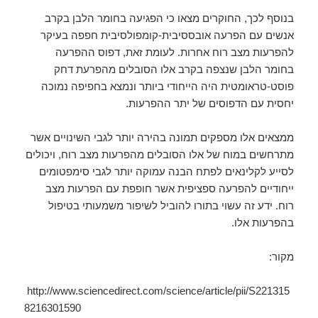
בנוסף לכך, החוקרים מצאו כי הפגיעה בחומר הלבן בקרב
אנשים עם הפרעה אובססיבית-קומפולסיבית חפפה בעיקר
להפרעות מצב רוח אחרות. לעומת זאת, דפוס ההפרעה
בחומר הלבן שנצפה בקרב אלו הסובלים מהפרעת דחק
פוסט-טראומטית היה הייחודי ביותר ונמצא בחפיפה נמוכה
יחסית עם הדפוסים של יתר ההפרעות.
ממצאים אלו מספקים תמונה בהירה יותר לגבי השינויים אשר
מתרחשים במוח של אלו הסובלים מהפרעות מצב רוח, ויכולים
לסייע לקלינאים לפתח הבנה עמוקה יותר לגבי סימפטומים
ייחודיים להפרעה ספציפית אשר חופפת עם הפרעות מצב
רוח. ידע זה עשוי בתורו להוביל לשיפור משמעותי בטיפול
בהפרעות אלו.
מקור:
http://www.sciencedirect.com/science/article/pii/S221315
8216301590