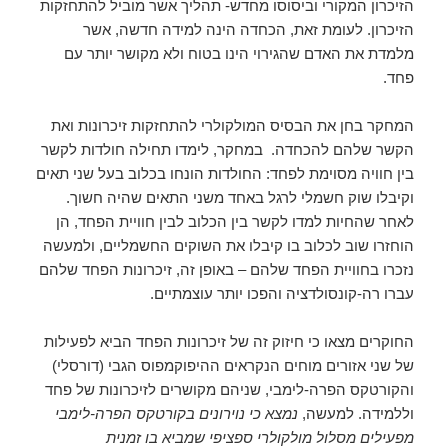
הזיכרון המקורי וביסוסו מחדש- תהליך אשר מוביל להתחזקות
הזיכרון. לעומת זאת, הכחדה הינה למידה חדשה, אשר
מלמדת את האדם שהגירוי הינו בטוח ולא מקושר יותר עם
פחד.
המחקר בחן את הבסיס המולקולרי להתחזקות זיכרונות ואת
הקשר שלהם להכחדה.
במחקר, לימדו תחילה חולדות לקשר
בין חוויה מסוימת לפחד: החולדות הונחו בכלוב בעל שני תאים
וקיבלו שוק חשמלי לרגל באחד משני התאים שהיה חשוך.
לאחר שהחיות למדו לקשר בין הכלוב לבין חוויית הפחד, הן
הוחזרו שוב לכלוב בו קיבלו את השוקים החשמליים, ולמעשה
נזכרו בחוויית הפחד שלהם – באופן זה, זיכרונות הפחד שלהם
עברו רה-קונסולדציה והפכו יותר עוצמתיים.
החוקרים מצאו כי חיזוק זה של זיכרונות הפחד הביא לפעילות
של שני אזורים מוחים הנקראים ההיפוקמפוס הגבי (דורסלי)
והקורטקס הפרה-לימבי, שניהם מקושרים לזיכרונות של פחד
וללמידה.
למעשה,
נמצא כי נוירונים בקורטקס הפרה-לימבי
מפעילים מסלול מולקולרי ספציפי שמביא בו זמנית