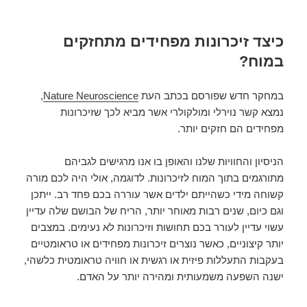
כיצד זיכרונות מפחידים מתחזקים
במוח?
במחקר חדש שפורסם בכתב העת
Nature Neuroscience
,
נמצא קשר נוירלי ומולקולרי אשר מביא לכך שזיכרונות
מפחידים הם חזקים יותר.
הניסיון והחוויות שלנו והאופן בו אנו מרגישים לגביהם
מתורגמים בתוך המוח לזיכרונות. לדוגמה, אולי היה לכם מורה
קשוחה מידי כשהייתם ילדים אשר עוררה בכם פחד רב. ייתכן
וגם כיום, שנים רבות מאוחר יותר, הריח של הבושם שלה עדיין
עשוי עדיין לעורר בכם תחושות וזיכרונות לא נעימים. במצבים
יותר קיצוניים, כאשר נוצרים זיכרונות מפחידים או טראומטיים
בעקבות התעללות פיזית או רגשית או חוויה טראומטית כלשהי,
ישנה השפעה משמעותית ומהירה יותר על האדם.