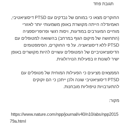
תגובת פחד
החוקרים מצאו כי במוחם של נבדקים עם PTSD דיסוציאטיבי,
האמיגדלה הייתה מקושרת באופן משמעותי יותר לאזורי
מוחיים המעורבים במודעות, ויסות רגשי ופרופריוספציה
(התחושה של מיקום הגוף במרחב) בהשוואה למטופלים עם
PTSD ללא דיסוציאציה. על פי החוקרים, הסימפטומים
הדיסוציאטיביים של המטופלים עשויים להיות מקושרים באופן
ישיר לשונות זו בפעילות הנוירולוגית.
הממצאים מציעים כי הפעילות המוחית של מטופלים עם
PTSD דיסוציאטיבי שונה ולכן ייתכן כי הם זקוקים
להתערבויות טיפוליות מובחנות.
מקור:
https://www.nature.com/npp/journal/v40/n10/abs/npp2015
79a.html