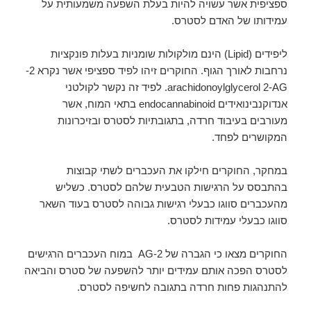
ספציפית אשר עשויה להיות בעלת השפעה משמעותית על
עמידותו של האדם לסטרס.
ליפידים (Lipid) הינם מולקולות שומניות בעלות פונקציות
נרחבות לאורך הגוף. החוקרים זיהו לפיד ספציפי אשר נקרא
2-
arachidonoylglycerol 2-AG. לפיד זה נקשר לקולטני
אנדוקנבינואידים endocannabinoid בתאי המוח, אשר
מעורבים בעיבוד חרדה, בתגובתיות לסטרס ובזיכרונות
המקושרים לפחד.
במחקר, החוקרים חילקו את העכברים לשתי קבוצות
בהתבסס על הרגישות הטבעית שלהם לסטרס. כשליש
מהעכברים סווגו כבעלי רגישות גבוהה לסטרס בעוד השאר
סווגו כבעלי עמידות לסטרס.
החוקרים מצאו כי הגברה של 2-AG במוח העכברים הרגישים
לסטרס הפכה אותם עמידים יותר להשפעה של סטרס והביאה
להתנהגות פחות חרדה בתגובה לחשיפה לסטרס.