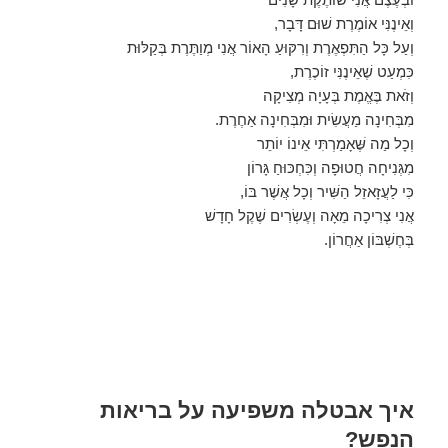
וְאֵינֶנִּי אוֹמֶרֶת שׁוּם דָּבָר,
וְעַל כָּל הַתִּפְאֶרֶת וְרִקּוּעַ הָאוֹר אֲנִי מְוַתֶּרֶת בְּקַלּוּת
כִּמְעַט שֶׁאֵינֶנִּי זוֹכֶרֶת,
וְזֹאת בֶּאֱמֶת בְּעָיָה מְצִיקָה
מִבְּחִינָה מַעֲשִׂית וּמִבְּחִינָה אַחֶרֶת.
וְכָל מַה שֶּׁאָמַרְתִּי אֵינוֹ יוֹתֵר
מִגְּנִיחָה חֲטוּפָה וְכִּחְכּוּחַ גָּרוֹן
כִּי לַעֲזָאזֵל הַשִּׁיר וְכָל אֲשֶׁר בּוֹ,
אֲנִי צְרִיכָה מֵאָה וְעֶשְׂרִים שֶׁקֶל חָדָשׁ
בְּחֶשְׁבּוֹן אַחֲרוֹן.
איך אבטלה משפיעה על בריאות
הנפש?