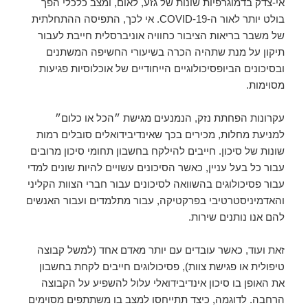
אי-צדק בדמוגרפיות שונות של גזע, לאום, ומצב כלכלי הפך
בולט יותר לאור ה-COVID-19. אי לכך, התפיסה ההתחלתית
של משבר בריאות הציבור כחוויה אוניברסלית חייבת לעבור
תיקון על מנת שתהיה הכרה בשיעורי החשיפה המשתנים
ובסיכונים הביופסיכולוגיים הייחודיים של אוכלוסיות פגיעות
מסוימות.
עקרונות הפחתת נזק, הנמנעים מגישת ״הכל או כלום״
למניעת מחלות, מכירים בכך שאינדיבידואלים סובלים רמות
שונות של סיכון. חייבים להילקח בחשבון תחומי סיכון מרובים
עבור כל בעל עניין, כאשר הסיכונים עשויים להיות שונים למדי
עבור פסיכולוגים בהשוואה לסיכונים עבור חברי הצוות הקליני
והאדמיניסטרטיבי בפרקטיקה, עבור מתלמדים ועבור האנשים
להם אנו נותנים שירות.
זאת ועוד, כאשר עובדים עם יותר מאדם אחד (למשל קבוצה
טיפולית או פגישת צוות), פסיכולוגים חייבים לקחת בחשבון
את האופן בו סיכון אינדיבידואלי עלול להשפיע על הקבוצה
הרחבה. לדוגמה, כיצד תתייחסו למצב בו משתתפים מסוימים