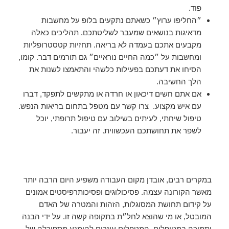
פוד.
״החליפו ערוץ״ כשאתם נתקעים בלופ על מחשבות
מדאיגות בנושאים שמעבר לשליטתכם. תהליכים כאלה
מקבעים אתכם בעמדה לא בריאה. תחזיות קטסטרופליות
ומחשבות על ״כמה החיים נוראיים״ גם תורמים דבר. קומו,
הסיחו את דעתכם בפעילות כלשהי והתאמצו לשנות את
הלך החשיבה.
אם אתם חשים דיכאון או חרדה או מתקשים לתפקד, דברו
עם איש מקצוע. צרו קשר עם מטפל בתחום בריאות הנפש.
טיפול שיחתי, לעיתים בשילוב עם טיפול תרופתי, יוכל
לשפר את תחושתכם העכשווית. זה יעבור.
במקרים רבים, אובדן מקום העבודה משפיע היום הרבה יותר
מאשר הקורונה עצמה. פסיכולוגים ופסיכותרפיסטים אמונים
על קידום תחושת המסוגלות, הזהות והמטרה של האדם
המובטל, או מי שהוצא לחל״ת בתקופה קשה זו. על ידי הבנה
ותמיכה במטופלים, המטפלים עוזרים להימנע מספירלה של ​​