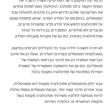
הרטוריקה המקוטבת של הפוליטיקה עשויה להגביר את
המתח הקשור ב-COVID-19. ההחלטה האם לפתוח מחדש
את הפרקטיקה שלכם תדרוש איזון בין סיכונים לתועלות עבור
המטופלים, בהתבסס על המידע המדעי, שהוא מתפתח ופגום.
על פסיכולוגים לחפש אחר מידע מדעי ממקורות מרובים,
מכובדים ולא-פוליטיים, המסבירים בבהירות כל הנחה
אפידמיולוגית בסיסית, כמו גם את מקורות ומגבלות המידע.
לא תהיה תשובה יחידה עבור כל ההבדלים הקיימים במיקום,
באוכלוסיות המטופלים ובצרכים הקליניים. שקלו הן את סיכוני
הבריאות הגופנית והן את סיכוני הבריאות הנפשית של
מטופליכם, כמו גם את ההשפעה האפשרית של השארת
השירות במתכונת של פסיכולוגיה מקוונת בלבד.
עבור חלק מהמטופלים פסיכולוגיה מקוונת היא אופטימלית,
עבור אחרים הדבר קשה יותר, וקבוצת מטופלים נוספת עלולה
להיות מנותקת לחלוטין משירותי פסיכולוגיה מקוונת בשל
מיקומה הגיאוגרפי או יכולותיה הפיזיות.