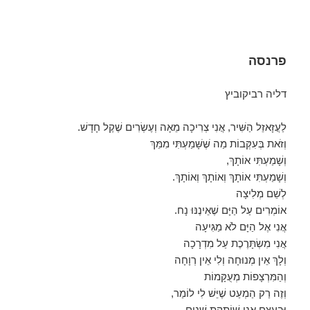
פרנסה
דליה רביקוביץ
לַעֲזָאזֵל הַשִּׁיר, אֲנִי צְרִיכָה מֵאָה וְעֶשְׂרִים שֶׁקֶל חָדָשׁ.
וְזֹאת בְּעִקְּבוֹת מַה שֶּׁשָּׁמַעְתִּי מִמֵּךְ
וְשָׁמַעְתִּי אוֹתָךְ,
וְשָׁמַעְתִּי אוֹתָךְ וְאוֹתָךְ וְאוֹתָךְ.
לְשֵׁם מְלִיצָה
אוֹמְרִים עַל הַיָּם שֶׁאֵינֶנּוּ נָח.
אֲנִי אֶל הַיָּם לֹא מַגִּיעָה
אֲנִי מִשְׂתָּרֶכֶת עַל מִדְרָכָה
וְלָךְ אֵין מְנוּחָה וְלִי אֵין רְוָחָה
וְהַמִּרְצָפוֹת מְעֻקָּמוֹת
וְזֶה רַק הַמְעַט שֶׁיֵּשׁ לִי לוֹמַר,
וּבְעֶצֶם אֲנִי שׁוֹתֶקֶת שָׁנִים