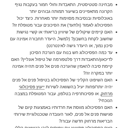
מבחינה סטטיסטית, התאבדות וחולי חמור בעקבות נגיף
הקרונה מתאפיינים בשיעור תמותה גבוהים יותר
באוכלוסיות ובנסיבות מסוימות יותר מאחרות. כיצד יכול
הפסיכולוג לאמוד (ולתעד) את הסיכונים עבור מטופלת זו?
האם קיימים שיקולים של שיוויון בריאותי או קשיי נגישות
שחשוב לקחת בחשבון? (למשל, היעדר תחבורה אמינה עם
סיכון נמוך, או היעדר גישה לאינטרנט)
עד כמה הפסיכולוג חש בנוח עם הערכת הסיכון
לדיכאון/התאבדות דרך פלטפורמה של טיפול אונליין? האם
קיימת סיבה להאמין שהערכה פנים אל פנים תהיה אמינה
יותר במקרה זה?
האם השיפוט הקליני של הפסיכולוג בטיפול פנים אל פנים
יהיה יותר/פחות יעיל בהשוואה לשירות
ייעוץ פסיכולוגי
מרחוק
, או פסיכותרפיה בטלפון, עבור המטופלת במצבה
הנוכחי?
האם הפסיכולוג מווסת את חרדותיו באמצעות קיום של
פגישות פנים אל פנים, לאור העובדה שטכנולוגיית שירותי
הבריאות מרחוק חדשה עבורו?
האם הפסיכולוג מתייעץ עם עמיתים לגבי הנושאים הללו,