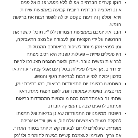
חזקו קשרים חברתיים אפילו ללא מפגש פנים אל פנים.
אינטראקציה חברתית חיובית קבועה באמצעות שיחות
וידאו וטלפון והודעות טקסט יכולה לשפר רבות את בריאות
הנפש.
הבנו את יומכם באמצעות הצמדות ללו״ז. תוכלו לשפר את
ההרגשה על ידי הקצאת זמן לעבודה על מצב התעסוקה,
זמן לפנאי וזמן מיוחד לשיפור בריאותכם המנטלית.
היו פעילים פיזית – פעילות גופנית היא רכיב מפתח
לבריאות נפשית טובה. ייתכן ולאור המגפה תצטרכו להיות
יצירתיים, אך אפילו פעילות בסלון עם אפליקציה ייעודית או
סרטון יכולה לסייע רבות לבריאות הגוף והנפש.
השתמשו במיומנויות התמודדות בריאות, כמו כתיבת יומן,
מדיטציה, נשימות עמוקות ויוגה, לשם הפגת מתח. דאגו
שתהיינה באמתחתכם כמה מיומנויות התמודדות בריאות
וזמינות, לרגעים שבהם המצוקה גוברת.
היפטרו ממיומנויות התמודדות שאינן בריאות ואל תתפתו
להקלה רגעית באמצעות אלכוהול, עישון וויד או אכילה
מופרזת, שעלולים לגרום לבעיות קשות יותר בטווח הארוך.
אם צריך, הערימו לעצמכם קשיים בגישה לחומרים ולג׳נק