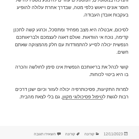
חוסר אונים וייאוש כלפי מטה, שבדרך אחרת עלולה להופיע
בעקבות אובדן העבודה.
לסיכום, אבטלה היא מצב מפחיד ומתסכל, וכרגע קשה לתכנן
קדימה, נוכח אי הוודאות. ואולם דאגה לעצמכם ולבריאותכם
הנפשית יכולה לסייע להתמודדות עם חלק מהמצוקה שאתם
חשים.
קושי לנהל את בריאותכם הנפשית אינו סימן לחולשה והכרה
בו היא ביטוי לכוחות.
למרות התקיעות, פסיכותרפיה יכולה לעזור וכיום ישנן דרכים
רבות לגשת ל
טיפול פסיכולוגי מקוון
, גם בלי לצאת מהבית.
פורסם
קטגוריות
תגיות
עבור השפעת חל"ת ואבט
12/11/2023
קורונה
קורונה
השאירו תגובה