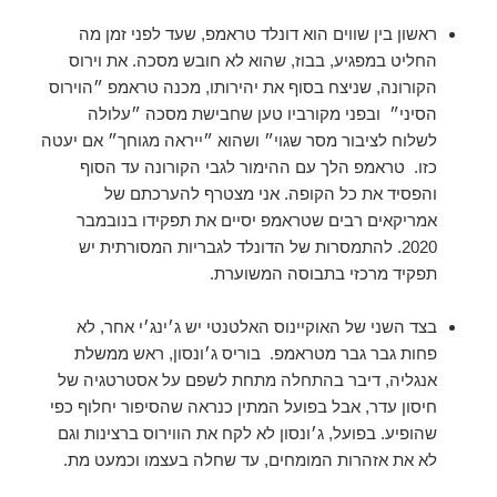
ראשון בין שווים הוא דונלד טראמפ, שעד לפני זמן מה
החליט במפגיע, בבוז, שהוא לא חובש מסכה. את וירוס
הקורונה, שניצח בסוף את יהירותו, מכנה טראמפ ״הוירוס
הסיני״ ובפני מקורביו טען שחבישת מסכה ״עלולה
לשלוח לציבור מסר שגוי״ ושהוא ״ייראה מגוחך״ אם יעטה
כזו. טראמפ הלך עם ההימור לגבי הקורונה עד הסוף
והפסיד את כל הקופה. אני מצטרף להערכתם של
אמריקאים רבים שטראמפ יסיים את תפקידו בנובמבר
2020. להתמסרות של הדונלד לגבריות המסורתית יש
תפקיד מרכזי בתבוסה המשוערת.
בצד השני של האוקיינוס האלטנטי יש ג׳ינג׳י אחר, לא
פחות גבר גבר מטראמפ. בוריס ג׳ונסון, ראש ממשלת
אנגליה, דיבר בהתחלה מתחת לשפם על אסטרטגיה של
חיסון עדר, אבל בפועל המתין כנראה שהסיפור יחלוף כפי
שהופיע. בפועל, ג׳ונסון לא לקח את הווירוס ברצינות וגם
לא את אזהרות המומחים, עד שחלה בעצמו וכמעט מת.