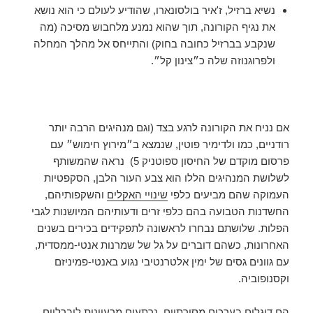
נשיא ברזיל, ז'איר בולסונארו, שהודיע לעולם כי הוא נושא
את נגיף הקורונה, תוך שהוא נמנע מלחבוש מסיכה (מה
שנקבע בברזיל כחובה בחוק) והתייחס אל מהלך המחלה
ולפרוגנוזה שלה כ״צינון קל״.
אם נניח את הקורונה לרגע בצד (וגם מנהיגים הרבה יותר
רודניים, כמו ולדימיר פוטין, שנמצא ב״מירוץ חימוש״ עם
פרסום מוקדם של החיסון ספוטניק 5) נראה שהמשותף
לשלושת המנהיגים הללו הוא צבע העור הלבן, הסקפטיות
העמוקה שהם מביעים כלפי
שינויי האקלים
והשקפותיהם,
החשדנות הטבועה בהם כלפי זרים ודעותיהם המיושנות לגבי
הפלות. שלושתם נבחרו לראשונה לתפקידים בכירים בשנים
האחרונות, כשהם דוברים על גל של שמרנות אנטי-ממסדית,
עם גוונים גסים של ימין אלטרנטיבי נגוע באנטי-פמיניזם
וקסנופוביה.
הם דוגלים בערכים מסורתיים, נרתעים מרעיונות ליברליים