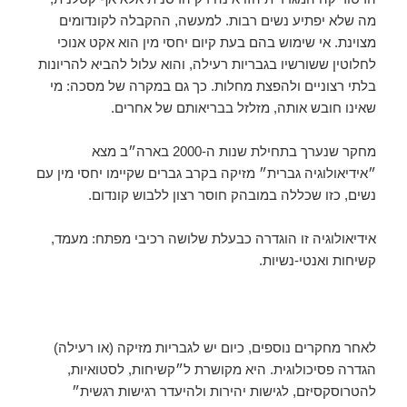
מה שלא יפתיע נשים רבות. למעשה, ההקבלה לקונדומים
מצוינת. אי שימוש בהם בעת קיום יחסי מין הוא אקט אנוכי
לחלוטין ששורשיו בגבריות רעילה, והוא עלול להביא להריונות
בלתי רצוניים ולהפצת מחלות. כך גם במקרה של מסכה: מי
שאינו חובש אותה, מזלזל בבריאותם של אחרים.
מחקר שנערך בתחילת שנות ה-2000 בארה״ב מצא
״אידיאולוגיה גברית״ מזיקה בקרב גברים שקיימו יחסי מין עם
נשים, כזו שכללה במובהק חוסר רצון ללבוש קונדום.
אידיאולוגיה זו הוגדרה כבעלת שלושה רכיבי מפתח: מעמד,
קשיחות ואנטי-נשיות.
לאחר מחקרים נוספים, כיום יש לגבריות מזיקה (או רעילה)
הגדרה פסיכולוגית. היא מקושרת ל״קשיחות, לסטואיות,
להטרוסקסיזם, לגישות יהירות ולהיעדר רגישות רגשית״