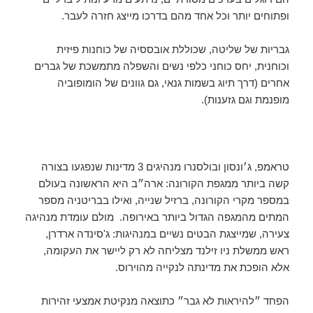
ופתוחים יותר וכל אחד מהם בדרכו מייצג חזרה לעבר.
גבריות של שליטה, שכוללת אובססיה של כוחנות פיזית
וכוחנית, יחס כוחני כלפי נשים והשפלה מתמשכת של גברים
אחרים (דרך תיוג בשמות גנאי, גם גוונים של הומופוביה
מופנמת וגם גזענות).
טראמפ, ג׳ונסון ובולסנרו מנהיגים 3 מדינות שנפגעו בצורה
קשה ביותר ממגפת הקורונה: ארה״ב היא הראשונה בעולם
במספר מקרי הקורונה, ברזיל שנייה, ואילו בבריטניה מספר
המתים מהמגפה הגדול ביותר באירופה. מולם עומדת מנהיגה
צעירה, שמייצגת הבטים נשיים במנהיגות: ג'סינדה ארדרן,
ראש ממשלת ניו זילנד מצליחה לא רק ליישר את העקומה,
אלא הופכת את מדינתה לנקייה מהוירוס.
הפחד ״להיראות לא גבר״ כתוצאה מנקיטת אמצעי זהירות