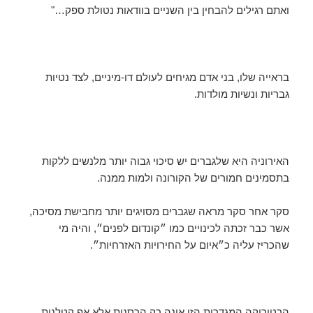
ואתם רגילים להבחין בין השניים בוודאות נטולת ספק…"
בראייה שלו, בני אדם מגיחים לעולם דו-מיניים, לצד נטיות
גבריות ונשיות מולדות.
האירוניה היא שלגברים יש סיכוי גבוה יותר מלנשים ללקות
בתסמינים חמורים של הקורונה ולמות ממנה.
סקר אחר סקר מראה שגברים מסויגים יותר מחבישת מסיכה,
אשר כבר זכתה לכינויים כמו ״קונדום לפנים״, והיה מי
שהכריז עליה כ״איום על החירויות האזרחיות״.
הרטוריקה המגדרית הזו אינה רק הרסנית אלא אף קטלנית,