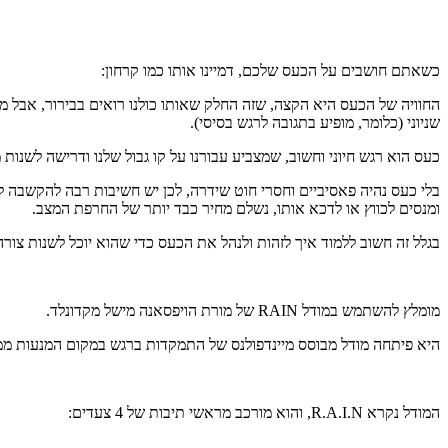
כשאתם חושבים על הכעס שלכם, דמיינו אותו כמו קרחון:
החוויה של הכעס היא הקצה, שזה החלק שאותו כולנו רואים בבירור, אבל 
שניוני (כלומר, מופיע בתגובה לרגש בסיסי).
כעס הוא רגש חיוני וחשוב, שמצביע עבורנו על קו גבול שלנו ודרישה לשנו
בלי כעס נהיה פאסיביים וחסרי חוט שידרה, לכן יש חשיבות רבה להקשבה 
ומנסים לכווץ או לדכא אותו, נשלם מחיר כבד יותר של החרפת המצב.
בגלל זה חשוב ללמוד איך לזהות ולנהל את הכעס כדי שהוא יוכל לשנות צור
מומלץ להשתמש במודל RAIN של מורת הויפסאנה מישל מקדונלד.
היא פיתחה מודל מבוסס מיינדפולנס של התמקדות ברגש במקום המנעות ממנ
המודל נקרא R.A.I.N, והוא מורכב מראשי תיבות של 4 צעדים: