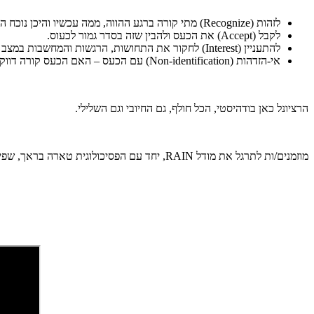
לזהות (Recognize) מתי קורה ברגע ההווה, ממה עכשיו והיכן נוכח הכעס בגוף?
לקבל (Accept) את הכעס ולהבין שזה בסדר גמור לכעוס.
להתעניין (Interest) לחקור את התחושות, הרגשות והמחשבות במצב הכעס.
אי-הזדהות (Non-identification) עם הכעס – האם הכעס קורה דווקא לי או שהוא פשוט קורה?
הרציונל כאן בודהיסטי, הכל חולף, גם החיובי וגם השלילי.
מוזמנים/ות לתרגל את מודל RAIN, יחד עם הפסיכולוגית טארה בראך, שפיתחה את הטכניקה המקורית.