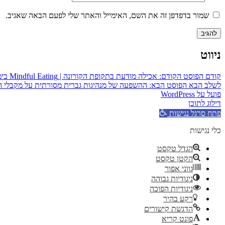
שמור בדפדפן זה את השם, האימייל והאתר שלי לפעם הבאה שאגיב.
ניווט
קודם
הפוסט הקודם:
אכילה מודעת בתקופת הקורונה | Mindful Eating בימי הסגר
לשלב הבא
הפוסט הבא:
ההשפעה של מנהיגות גברית מסורתית על מקבלי ה
פועל על WordPress
דילוג לתוכן
פתח סרגל נגישות
כלי נגישות
הגדל טקסט
הקטן טקסט
גווני אפור
ניגודיות גבוהה
ניגודיות הפוכה
רקע בהיר
הדגשת קישורים
פונט קריא