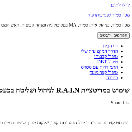
לדלג לתוכן
מכון טמיר לפסיכותרפיה
מכון טמיר, בניהול איתן טמיר, MA בפסיכולוגיה ומנחה קבוצות, ראש המכון
תפריטים ווידג'טים
דף הבית
הדרך המקצועית שלי
טיפול קבוצתי
טיפול DBT
התמודדות עם סטרס
טיפול קצר מועד
כתיבה
שימוש במדיטציית R.A.I.N לניהול ושליטה בכעסים
Share List
בטקסט קצר זה נצטייד במודל התערבות קצר, שלקוח מתוך שיטת המיינדפול