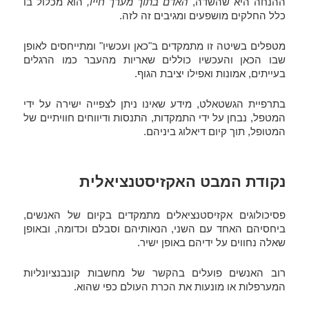
ההנחה היא שהשדה,
האדם בתוך מערך חייו,
הוא מכלול בו
כלל החלקים מושפעים ומגיבים זה לזה.
מטפלים בשיטה זו מתמקדים ב"כאן ועכשיו" ומתייחסים לאופן
שבו הכאן והעכשיו כוללים שאריות מהעבר כמו הרגלים
בעייתים, אמונות ואפילו יציבת הגוף.
בתרפיית הגשטאלט, מידע שאינו ניתן לצפייה ישירה על ידי
המטפל, נבחן על ידי התמקדות, התנסות ודיווחים חוויתיים של
המטופל, תוך קיום דיאלוג ביניהם.
נקודת המבט האקזיסטנציאלית
פסיכולוגים אקזיסטנציאלים מתמקדים בקיום של האנשים,
ביחסיהם האחד עם השני, הנאותיהם וסבלם וכדומה, ובאופן
שאלה נחווים על ידיהם באופן ישיר.
רוב האנשים פועלים בהקשר של מחשבות קונבנציונליות
המערפלות או מונעות את הכרת העולם כפי שהוא.