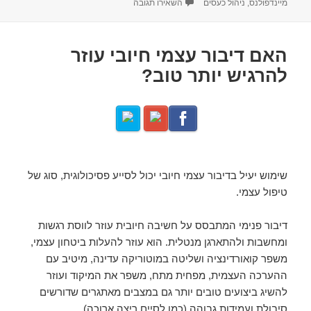
בתאריך
עבור שימוש במדיטציית R.A.I.N לניהול ושליטה בכעסים
מיינדפולנס
,
ניהול כעסים
השאירו תגובה
האם דיבור עצמי חיובי עוזר
להרגיש יותר טוב?
שימוש יעיל בדיבור עצמי חיובי יכול לסייע פסיכולוגית, סוג של
טיפול עצמי.
דיבור פנימי המתבסס על חשיבה חיובית עוזר לווסת רגשות
ומחשבות ולהתארגן מנטלית. הוא עוזר להעלות ביטחון עצמי,
משפר קואורדינציה ושליטה במוטוריקה עדינה, מיטיב עם
ההערכה העצמית, מפחית מתח, משפר את המיקוד ועוזר
להשיג ביצועים טובים יותר גם במצבים מאתגרים שדורשים
סיבולת ועמידות גבוהה (כמו לסיים ריצה ארוכה).