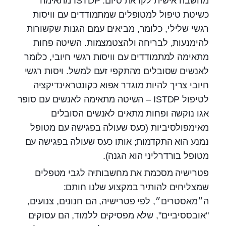
מחשבה אישית לקראת סיום: ISTDP מתאימה
כשיטת טיפול למטופלים שמתמודדים עם וויסות
רגשי שלילי, כלומר, מביאים עמם הגנות שקשורות
להימנעות, לבריחה ולהצטמצמות. השיטה פחות
מתאימה למתמודדים עם וויסות רגשי חיובי, כלומר
לאנשים שסובלים מהתקפי זעם למשל. ויסות רגשי
חיובי צריך להיות מוגדר אפוא כקונטראינדיקציה
לטיפול ISTDP – השיטה מתאימה לאנשים עם סופר
אגו נוקשה ופחות מתאים לאנשים הסובלים
מאימפולסיביות (כעס שעולה בפגישה עם מטופל
נמנע הוא התקדמות; אותו כעס שעולה בפגישה עם
מטופל בורדרליני הוא הגנה).
פטרישיה מסכמת את מחשבותיה לגבי מטפלים
שמצליחים להותיר במקצוע שלנו חותם:
ה״מאסטרים״, לפי פטרישיה, הם חנונים, צנועים,
"אובססיביים", שלא מפסיקים ללמוד, הם עסוקים