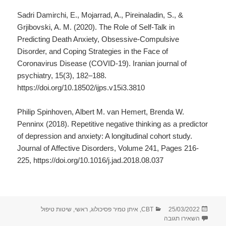
Sadri Damirchi, E., Mojarrad, A., Pireinaladin, S., &
Grjibovski, A. M. (2020). The Role of Self-Talk in
Predicting Death Anxiety, Obsessive-Compulsive
Disorder, and Coping Strategies in the Face of
Coronavirus Disease (COVID-19). Iranian journal of
psychiatry, 15(3), 182–188.
https://doi.org/10.18502/ijps.v15i3.3810
Philip Spinhoven, Albert M. van Hemert, Brenda W.
Penninx (2018). Repetitive negative thinking as a predictor
of depression and anxiety: A longitudinal cohort study.
Journal of Affective Disorders, Volume 241, Pages 216-
225, https://doi.org/10.1016/j.jad.2018.08.037
פורסם
קטגוריות
25/03/2022
CBT
,
איתן טמיר פסיכולוג
,
ראשי
,
שיטות טיפול
בתאריך
עבור האם דיבור עצמי חיובי עוזר להרגיש יותר טוב?
השאירו תגובה