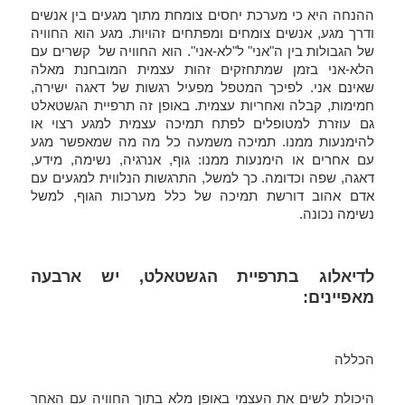
ההנחה היא כי מערכת יחסים צומחת מתוך מגעים בין אנשים
ודרך מגע, אנשים צומחים ומפתחים זהויות. מגע הוא החוויה
של הגבולות בין ה"אני" ל"לא-אני". הוא החוויה של קשרים עם
הלא-אני בזמן שמתחזקים זהות עצמית המובחנת מאלה
שאינם אני. לפיכך המטפל מפעיל רגשות של דאגה ישירה,
חמימות, קבלה ואחריות עצמית. באופן זה תרפיית הגשטאלט
גם עוזרת למטופלים לפתח תמיכה עצמית למגע רצוי או
להימנעות ממנו. תמיכה משמעה כל מה מה שמאפשר מגע
עם אחרים או הימנעות ממנו: גוף, אנרגיה, נשימה, מידע,
דאגה, שפה וכדומה. כך למשל, התרגשות הנלווית למגעים עם
אדם אהוב דורשת תמיכה של כלל מערכות הגוף, למשל
נשימה נכונה.
לדיאלוג
בתרפיית הגשטאלט, יש ארבעה
מאפיינים:
הכללה
היכולת לשים את העצמי באופן מלא בתוך החוויה עם האחר