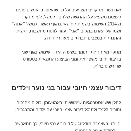
זאת ועוד, מחקרים מצביעים על כך שהאופן בו אנשים פונים
לעצמם משפיע על ההרגשה שלהם.
למשל, לפי מחקר
מ-2014 השימוש בשמות גוף שאינם גוף ראשון, למשל ״אתה״
ושמו של האדם במקום ״אני״, עוזר לווסת מחשבות, רגשות
והתנהגות במצבים חברתיים מעוררי חרדה.
מחקר מאוחר יותר תומך בשערה הזו –
שימוש בגוף שני
בדיבור חיובי משפר את זמני הביצוע והתוצאות בספורט
שדורש סיבולת.
דיבור עצמי חיובי עבור בני נוער וילדים
להלן
שש אסטרטגיות
שימושיות, באמצעותן יכולים מחנכים
והורים ללמד ולתרגל דיבור עצמי חיובי עם ילדים ומתבגרים:
תנו בעצמכם מודלינג של דיבור עצמי חיובי, כך תתאפשר
למידת עיצוב קוגניטיבי.