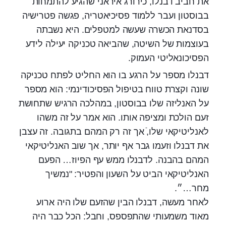
את חביב דבנלו, כירורג איראני שהגיע להתמחות
בבוסטון ועבר ללמוד פסיכיאטריה, פגשה פטרישיה
בסדנאת הכשרה שעשה למטפלים. היא נשבתה
בעוצמות של השיטה, שהביאה טכניקה יעילה לידע
הפסיכונאליטי העמוק.
דבנלו מספר על הרגע בו הוא החליט לפתח טכניקה
שונה וקצרת טווח בטיפול הפסיכודינמי: הוא מספר
על האנליזה שלו בבוסטון, במהלכה הרגיש שתחושת
זעם הולכת ומציפה אותו. הוא אמר על זה משהו
לאנליטיקאי שלו,ֿ אך זה רק המהם בתגובה. זה עצבן
את דבנלו וזעמו גבר אף יותר, אך שוב האנליטיקאי
המהם בהבנה. לדבנלו ממש עף הפיוז… הפעם
האנליטיקאי הביט על השעון והפטיר: "נמשיך
מחר…״.
לאחר מעשה, דבנלו הבין שהזעם שלו היה ארוע
מאוד משמעותי שהתפספס, וחבל: הכל כבר היה