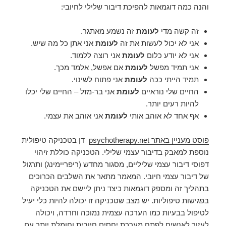
והנה כמה דוגמאות להפיכת דיבור שלילי לחיובי:
זה קשה מדי
לעומת
זה נשמע מאתגר.
אני לא יכול לעשות את זה
לעומת
אני אתן כל מה שיש.
אני לא יודע כלום
לעומת
אני רוצה ללמוד.
אני תמיד מפשל
לעומת
אם אפשל, אלמד מכך.
תמיד הייתי ככה
לעומת
אני פתוח לשינוי.
החיים שלי נוראיים
לעומת
אני בר-מזל – החיים שלי יכלו
להיות רעים יותר.
אף אחד לא אוהב אותי
לעומת
אני אוהב את עצמי.
פוסט מעניין באתר psychotherapy.net
דן בטכניקה טיפולית
נוספת למאבק בדיבור עצמי שלילי. הטכניקה כוללת זיהוי
דפוסי דיבור עצמי שליליים, מסגור מחדש (ריפריימינג) ותרגול
של דיבור עצמי חיובי. המאמר מתאר את השלבים הכרוכים
בתהליך זה ומספק דוגמאות כיצד ניתן ליישם את הטכניקה
בפגישות טיפוליות. יש מצב שטכניקה זו יכולה להיות כלי יעיל
לטיפול בבעיות כמו הערכה עצמית נמוכה וחרדה, ויכולה
לעזור לאנשים לפתח מערכת יחסים חיובית וחומלת יותר עם