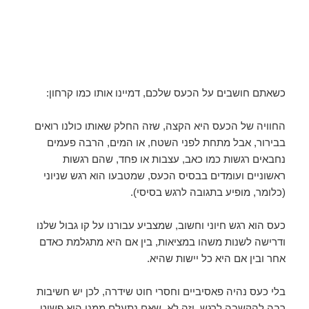
כשאתם חושבים על הכעס שלכם, דמיינו אותו כמו קרחון:
החוויה של הכעס היא הקצה, שזה החלק שאותו כולנו רואים
בבירור, אבל מתחת לפני השטח, או המים, הרבה פעמים
נחבאים רגשות כמו כאב, עצבות או פחד, שהם רגשות
ראשוניים ועומדים בבסיס הכעס, שמטבעו הוא רגש שניוני
(כלומר, מופיע בתגובה לרגש בסיסי).
כעס הוא רגש חיוני וחשוב, שמצביע עבורנו על קו גבול שלנו
ודרישה לשנות משהו במציאות, בין אם היא מתגלמת כאדם
אחר ובין אם היא כל יישות שהיא.
בלי כעס נהיה פאסיביים וחסרי חוט שידרה, לכן יש חשיבות
רבה להקשבה לרגש. וזה לא שאם נתעלם ממנו הוא פשוט