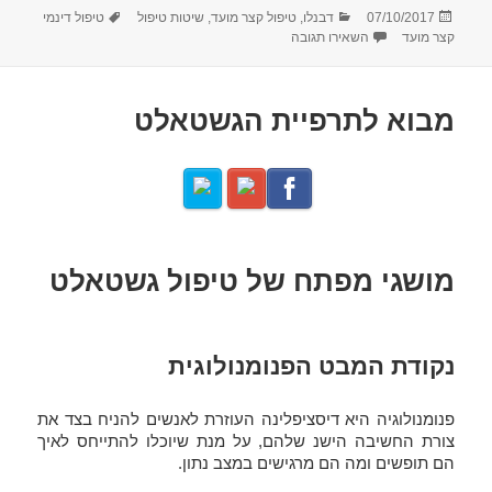
פורסם
קטגוריות
תגיות
07/10/2017
דבנלו
,
טיפול קצר מועד
,
שיטות טיפול
טיפול דינמי
בתאריך
עבור סיכום ראיון עם ד״ר פטרישיה קוגלין
קצר מועד
השאירו תגובה
מבוא לתרפיית הגשטאלט
מושגי מפתח של טיפול גשטאלט
נקודת המבט הפנומנולוגית
פנומנולוגיה היא דיסציפלינה העוזרת לאנשים להניח בצד את
צורת החשיבה הישנ שלהם, על מנת שיוכלו להתייחס לאיך
הם תופשים ומה הם מרגישים במצב נתון.